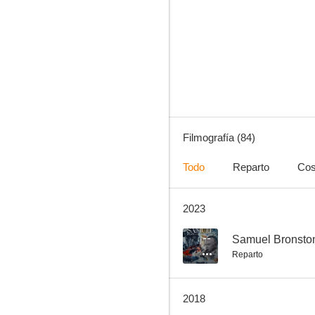
Fin de semana
7.8
Filmografía (84)
Todo
Reparto
Cos
2023
La vida sigue igual
7.5
--
Samuel Bronsto
Reparto
2018