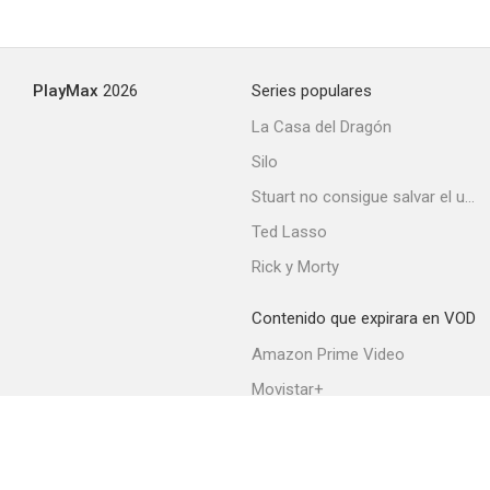
Confidencias
PlayMax
2026
Series populares
--
La Casa del Dragón
Silo
Stuart no consigue salvar el universo
Ted Lasso
Rick y Morty
Contenido que expirara en VOD
Pacto de silencio
Amazon Prime Video
--
Movistar+
Netflix
Filmin