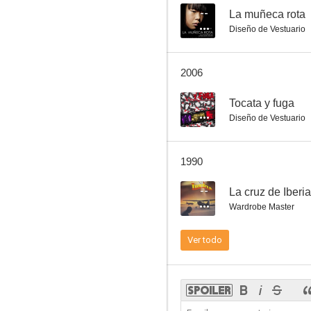
--
La muñeca rota
Diseño de Vestuario
El primer divorcio
2006
7.4
--
Tocata y fuga
Diseño de Vestuario
1990
--
La cruz de Iberia
Wardrobe Master
Marisol rumbo a Río
Ver todo
7.0