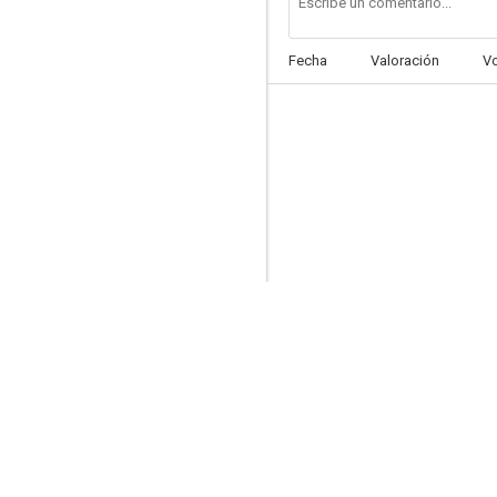
Fecha
Valoración
V
En un lugar de La Manga
7.0
Las dos y media... y veneno
6.7