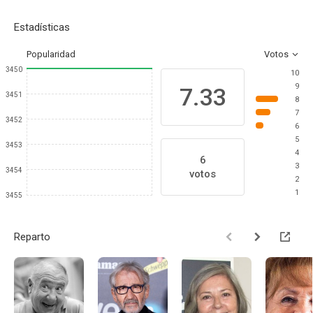
Estadísticas
Popularidad
Votos
3450
10
9
7.33
3451
8
7
3452
6
5
3453
4
6
3
3454
votos
2
1
3455
Reparto