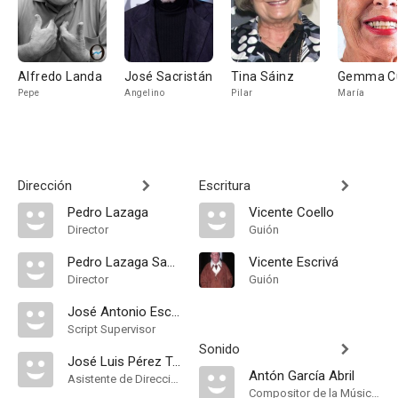
Alfredo Landa
José Sacristán
Tina Sáinz
Gemma C
Pepe
Angelino
Pilar
María
Dirección
Escritura
Pedro Lazaga
Vicente Coello
Director
Guión
Pedro Lazaga Sabater
Vicente Escrivá
Director
Guión
José Antonio Escrivá
Script Supervisor
Sonido
José Luis Pérez Tristán
Antón García Abril
Asistente de Dirección
Compositor de la Música Original, Música