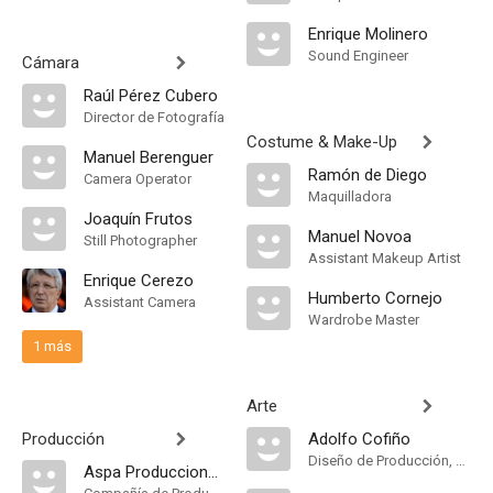
Enrique Molinero
Sound Engineer
Cámara
Raúl Pérez Cubero
Director de Fotografía
Costume & Make-Up
Manuel Berenguer
Ramón de Diego
Camera Operator
Maquilladora
Joaquín Frutos
Manuel Novoa
Still Photographer
Assistant Makeup Artist
Enrique Cerezo
Humberto Cornejo
Assistant Camera
Wardrobe Master
1 más
Arte
Producción
Adolfo Cofiño
Diseño de Producción, Decorados
Aspa Producciones Cinematográficas S.A