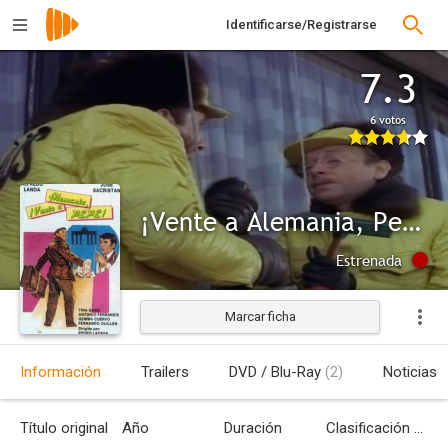
Identificarse/Registrarse
7.3
6 votos
¡Vente a Alemania, Pepe!
Estrenada
Marcar ficha
Información
Trailers
DVD / Blu-Ray
(2)
Noticias
Título original
Año
Duración
Clasificación por edades