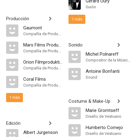
Gérard Oury
Guión
Producción
1 más
Gaumont
Compañía de Produccion
Mars Films Produzione
Sonido
Compañía de Produccion
Michel Polnareff
Compositor de la Música Original
Orion Filmproduktion
Compañía de Produccion
Antoine Bonfanti
Sound
Coral Films
Compañía de Produccion
1 más
Costume & Make-Up
Marie Gromtseff
Diseño de Vestuario
Edición
Humberto Cornejo
Albert Jurgenson
Diseño de Vestuario