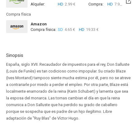
Alquiler:
HD
2.99 €
Compra:
HD
7.99 €
Compra física
Amazon
Compra física:
SD
4.65 €
HD
19.33 €
Sinopsis
España, siglo XVII. Recaudador de impuestos para el rey, Don Salluste
(Louis de Funès) es tan codicioso como impopular. Su criado Blaze
(Ives Montand) tampoco siente mucha estima por él, pero no se atreve
a contrariarle por miedo a perder el empleo. Por otra parte, Blaze está
localmente enamorado de la reina (Karin Schubert) y lamenta que sea
la esposa del monarca. Las tornas cambian el día en que la reina
comunica a Don Salluste que ha perdido su grado de caballero
porque se sospecha que es padre de un hijo ilegítimo. Libre
adaptación de "Ruy Blas" de Víctor Hugo.