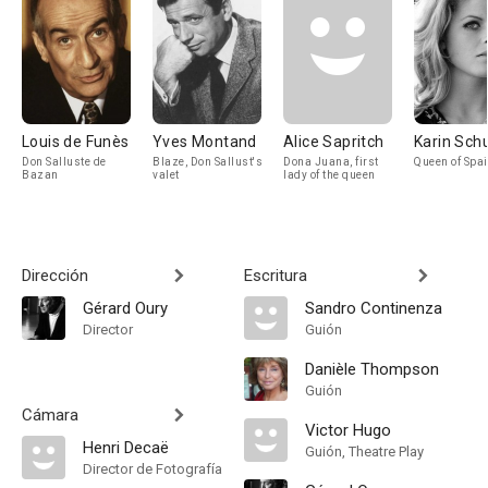
Louis de Funès
Yves Montand
Alice Sapritch
Karin Sch
Don Salluste de
Blaze, Don Sallust's
Dona Juana, first
Queen of Spa
Bazan
valet
lady of the queen
Dirección
Escritura
Gérard Oury
Sandro Continenza
Director
Guión
Danièle Thompson
Guión
Cámara
Victor Hugo
Henri Decaë
Guión, Theatre Play
Director de Fotografía