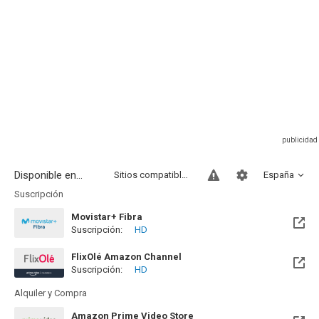
Disponible en...
Sitios compatibles
España
Suscripción
Movistar+ Fibra
Suscripción:
HD
Disponible hasta el Vie, 01 Ene 2100 (Quedan 73 años)
FlixOlé Amazon Channel
Suscripción:
HD
Alquiler y Compra
Amazon Prime Video Store