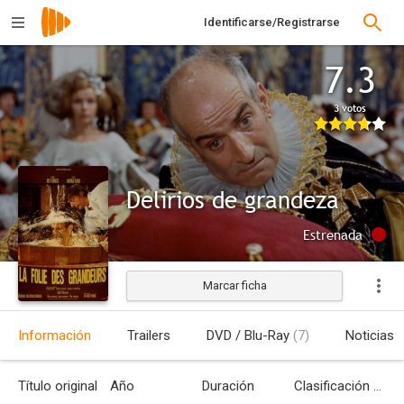
Identificarse/Registrarse
7.3
3 votos
Delirios de grandeza
Estrenada
Marcar ficha
Información
Trailers
DVD / Blu-Ray
(7)
Noticias
Título original
Año
Duración
Clasificación por edades