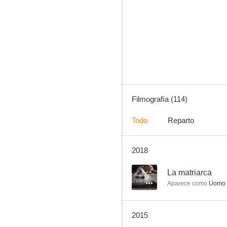
Llanto por un bandido
6.9
Filmografía (114)
Todo
Reparto
2018
El vuelo del Fénix
6.0
--
La matriarca
Aparece como
Uomo n
2015