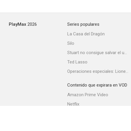
Los hijos de nadie
PlayMax
2026
Series populares
--
La Casa del Dragón
Silo
Stuart no consigue salvar el universo
Ted Lasso
Operaciones especiales: Lioness
Contenido que expirara en VOD
La isla misteriosa y el Capitán Nemo
Amazon Prime Video
--
Netflix
Filmin
Movistar+