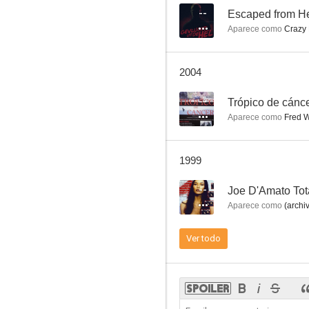
--
Escaped from He
Aparece como
Crazy 
Emanuelle negra
2004
5.5
--
Trópico de cánc
Aparece como
Fred W
1999
--
Joe D'Amato Tot
Aparece como
(archi
Bronx: Lucha Final
Ver todo
5.0