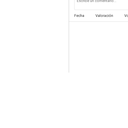
Fecha
Valoración
V
El diablo se lleva los muertos
4.0
Emanuelle in America
2.5