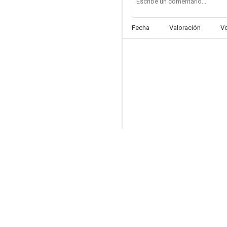
Fecha
Valoración
V
Los pazos de Ulloa
4.8
La hija de Drácula
3.7