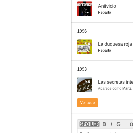
--
Antivicio
Reparto
La muerte ronda a Mónica
1996
6.0
5.0
La duquesa roja
Reparto
1993
9.5
Las secretas int
Aparece como
Marta
Manos torpes
Ver todo
5.5