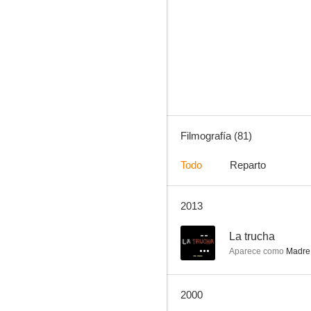
Curro Jiménez
6.9
Filmografía (81)
Todo
Reparto
2013
La noche de Walpurgis
6.5
--
La trucha
Aparece como
Madre 
2000