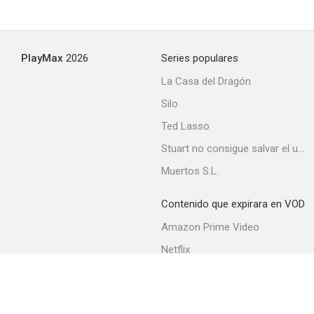
La casa de las mil muñecas
PlayMax
2026
Series populares
--
La Casa del Dragón
Silo
Ted Lasso
Stuart no consigue salvar el universo
Muertos S.L.
Contenido que expirara en VOD
Culpable para un delito
Amazon Prime Video
--
Netflix
Filmin
Movistar+