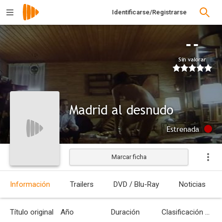
Identificarse/Registrarse
--
Sin valorar
Madrid al desnudo
Estrenada
Marcar ficha
Información
Trailers
DVD / Blu-Ray
Noticias
Título original
Año
Duración
Clasificación por edades