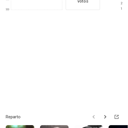
votos
2
1
???
Reparto