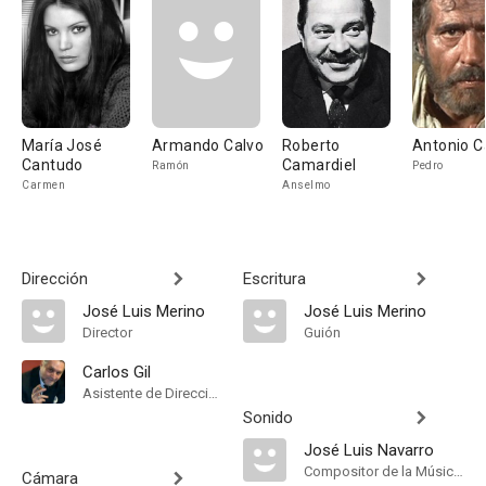
María José
Armando Calvo
Roberto
Antonio C
Cantudo
Camardiel
Ramón
Pedro
Carmen
Anselmo
Dirección
Escritura
José Luis Merino
José Luis Merino
Director
Guión
Carlos Gil
Asistente de Dirección
Sonido
José Luis Navarro
Compositor de la Música Original, Música
Cámara