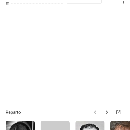
1
???
Reparto