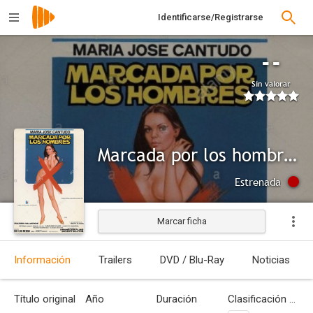
Identificarse/Registrarse
--
Sin valorar
Marcada por los hombres
Estrenada
Marcar ficha
Información
Trailers
DVD / Blu-Ray
Noticias
Título original
Año
Duración
Clasificación por edades