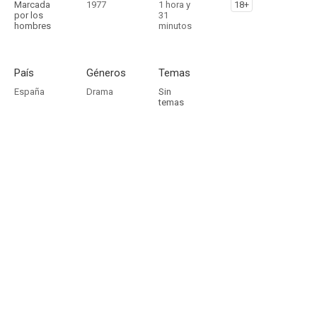
Marcada
1977
1 hora y
18+
por los
31
hombres
minutos
País
Géneros
Temas
España
Drama
Sin
temas