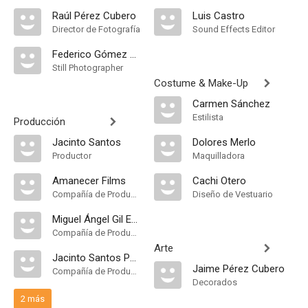
Raúl Pérez Cubero
Luis Castro
Director de Fotografía
Sound Effects Editor
Federico Gómez Grau
Still Photographer
Costume & Make-Up
Carmen Sánchez
Estilista
Producción
Jacinto Santos
Dolores Merlo
Productor
Maquilladora
Amanecer Films
Cachi Otero
Compañía de Produccion
Diseño de Vestuario
Miguel Ángel Gil Escalada
Compañía de Produccion
Arte
Jacinto Santos Parrás
Jaime Pérez Cubero
Compañía de Produccion
Decorados
2 más