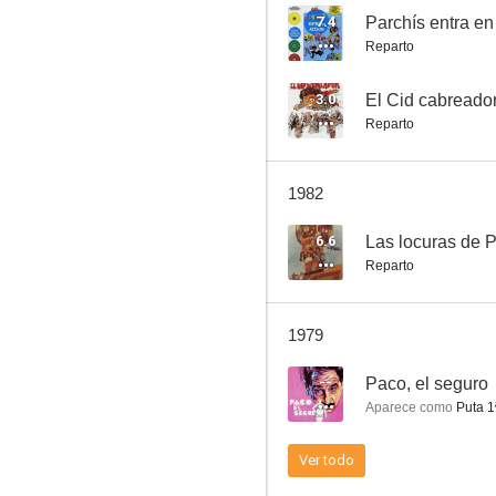
7.4
Parchís entra en
Reparto
Marcada por los hombres
3.0
El Cid cabreado
Reparto
1982
6.6
Las locuras de P
Reparto
1979
--
Paco, el seguro
Aparece como
Puta 1
Ver todo