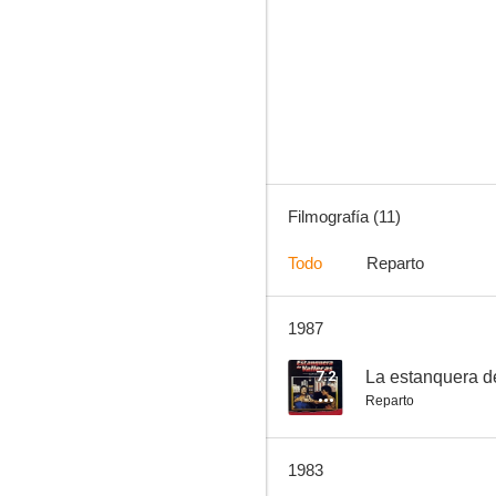
Las locuras de Parchís
4.7
Filmografía (11)
Todo
Reparto
1987
Juana la loca... de vez en cuando
--
7.2
La estanquera d
Reparto
1983