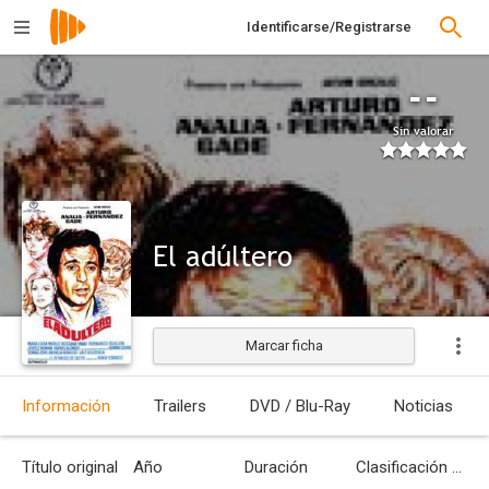
Identificarse/Registrarse
--
Sin valorar
El adúltero
Marcar ficha
Estrenada
Información
Trailers
DVD / Blu-Ray
Noticias
Título original
Año
Duración
Clasificación por edades