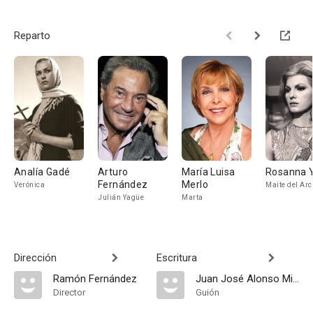
Reparto
Analía Gadé
Arturo
María Luisa
Rosanna 
Fernández
Merlo
Verónica
Maite del Arc
Julián Yagüe
Marta
Dirección
Escritura
Ramón Fernández
Juan José Alonso Millán
Director
Guión