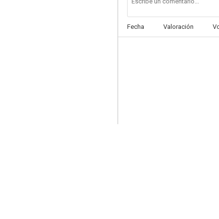
Fecha
Valoración
V
Los económicamente débiles
6.6
Sor Citroën
6.4