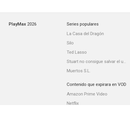
El amor empieza a medianoche
PlayMax
2026
Series populares
--
La Casa del Dragón
Silo
Ted Lasso
Stuart no consigue salvar el universo
Muertos S.L.
Contenido que expirara en VOD
La hiena
Amazon Prime Video
--
Netflix
Filmin
Movistar+