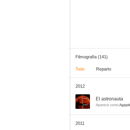
Ha llegado un ángel
7.5
Filmografía (141)
Todo
Reparto
2012
Susana
7.3
--
El astronauta
Aparece como
Agapit
2011