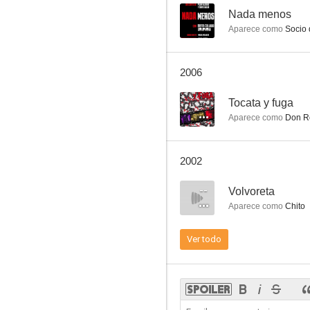
--
Nada menos
Aparece como
Socio d
¡Vente a Alemania, Pepe!
2006
7.0
--
Tocata y fuga
Aparece como
Don R
2002
--
Volvoreta
Aparece como
Chito
Cervantes
Ver todo
7.0