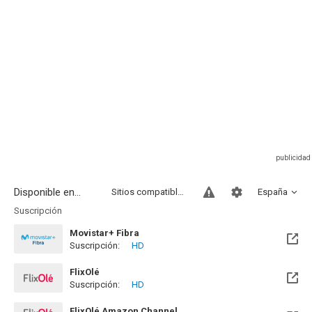
Disponible en...
Sitios compatibles
España
Suscripción
Movistar+ Fibra
Suscripción:
HD
Disponible hasta el Vie, 01 Ene 2100 (Quedan 73 años)
FlixOlé
Suscripción:
HD
FlixOlé Amazon Channel