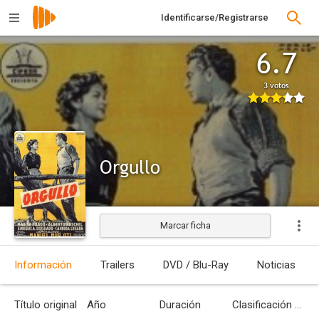
Identificarse/Registrarse
6.7
3 votos
Orgullo
Marcar ficha
Estrenada
Información
Trailers
DVD / Blu-Ray
Noticias
Título original
Año
Duración
Clasificación por edades