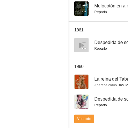
--
Melocotón en al
Reparto
Raza
1961
--
--
Despedida de so
Reparto
1960
--
La reina del Tab
Aparece como
Basili
Melocotón en almíbar
--
Despedida de so
--
Reparto
Ver todo