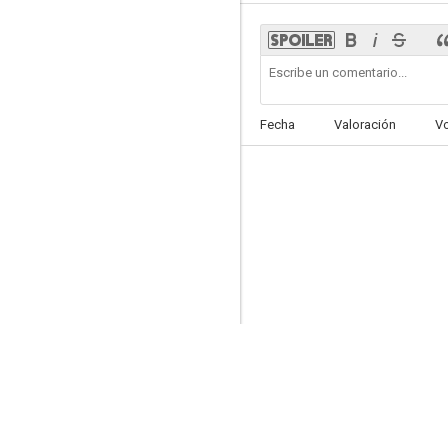
Melocotón en almíbar
Fecha
Valoración
V
--
Carta al cielo
--