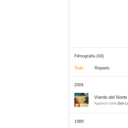
Escucha mi canción
6.0
Filmografía (43)
Todo
Reparto
2004
Congreso en Sevilla
5.4
--
Viento del Norte
Aparece como
Don Luí
1989