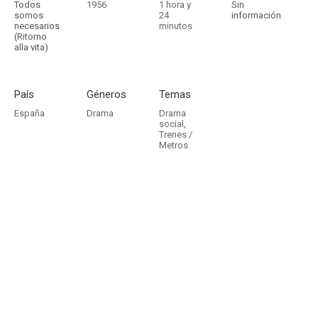
Todos
1956
1 hora y
Sin
somos
24
información
necesarios
minutos
(Ritorno
alla vita)
País
Géneros
Temas
España
Drama
Drama
social
,
Trenes /
Metros