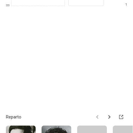
1
???
Reparto