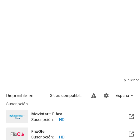
Disponible en...
Sitios compatibles
España
Suscripción
Movistar+ Fibra
Suscripción:
HD
Disponible hasta el Vie, 01 Ene 2100 (Quedan 73 años)
FlixOlé
Suscripción:
HD