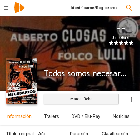
Identificarse/Registrarse
--
Sin valorar
Todos somos necesarios
Marcar ficha
Información
Trailers
DVD / Blu-Ray
Noticias
Título original
Año
Duración
Clasificación por edades