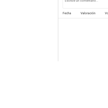
Fecha
Valoración
V
Último deseo
--
El día que murió Gracia Imperio
--