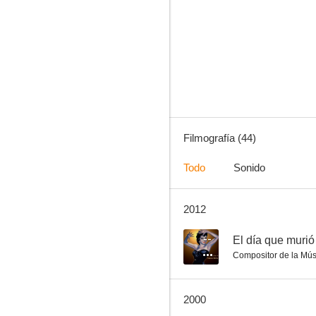
Los peces rojos
7.0
Filmografía (44)
Todo
Sonido
2012
Platero y yo
6.8
--
El día que murió
Compositor de la Mús
2000