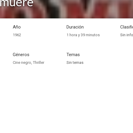
 muere
Año
Duración
Clasif
1962
1 hora y 39 minutos
Sin inf
Géneros
Temas
Cine negro
,
Thriller
Sin temas