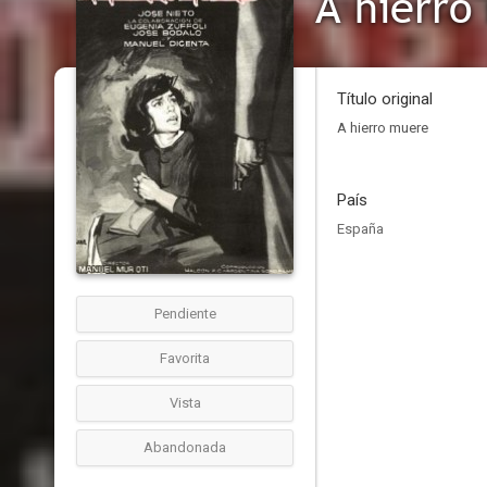
A hierro
Título original
A hierro muere
País
España
Pendiente
Favorita
Vista
Abandonada