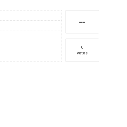
--
0
votos