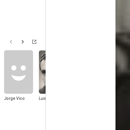
Jorge Vico
Luis Peña
Jesús
Ana María
Tordesillas