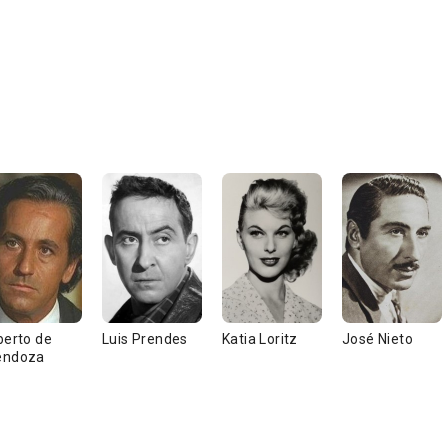
berto de
Luis Prendes
Katia Loritz
José Nieto
ndoza