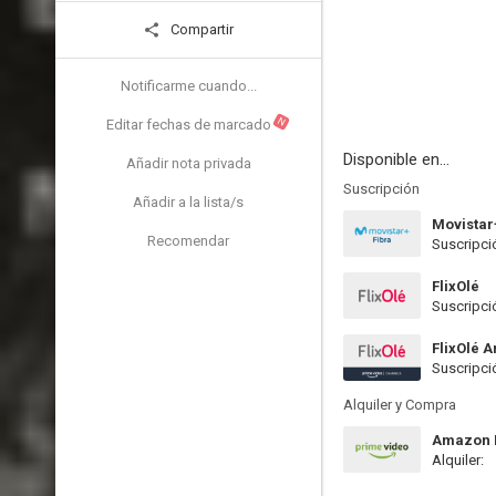
Compartir
Notificarme cuando...
N
Editar fechas de marcado
Disponible en...
Añadir nota privada
Suscripción
Añadir a la lista/s
Movistar
Recomendar
Suscripci
FlixOlé
Suscripci
FlixOlé 
Suscripci
Alquiler y Compra
Amazon P
Alquiler: