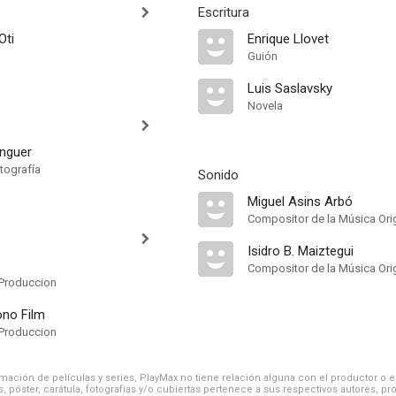
Escritura
Oti
Enrique Llovet
Guión
Luis Saslavsky
Novela
nguer
tografía
Sonido
Miguel Asins Arbó
Compositor de la Música Orig
Isidro B. Maiztegui
Compositor de la Música Orig
Produccion
ono Film
Produccion
ación de películas y series, PlayMax no tiene relación alguna con el productor o el d
, póster, carátula, fotografías y/o cubiertas pertenece a sus respectivos autores, pr