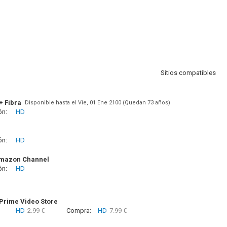
Sitios compatibles
+ Fibra
Disponible hasta el Vie, 01 Ene 2100 (Quedan 73 años)
ón:
HD
ón:
HD
Amazon Channel
ón:
HD
rime Video Store
HD
2.99 €
Compra:
HD
7.99 €