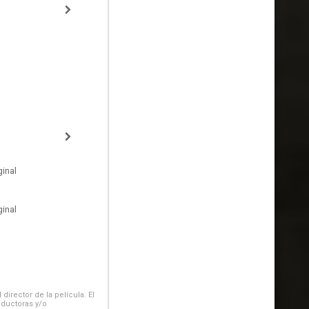
inal
inal
irector de la película. El
oductoras y/o