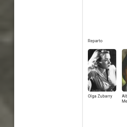
Reparto
Olga Zubarry
Al
Me