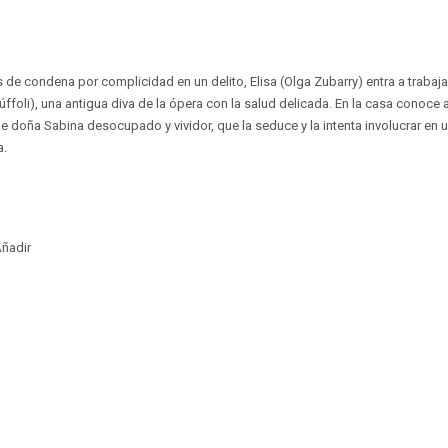
s de condena por complicidad en un delito, Elisa (Olga Zubarry) entra a traba
ffoli), una antigua diva de la ópera con la salud delicada. En la casa conoce
 doña Sabina desocupado y vividor, que la seduce y la intenta involucrar en u
a.
ñadir