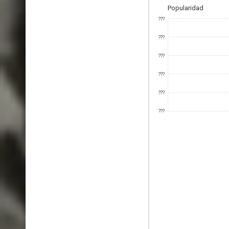
Popularidad
???
???
???
???
???
???