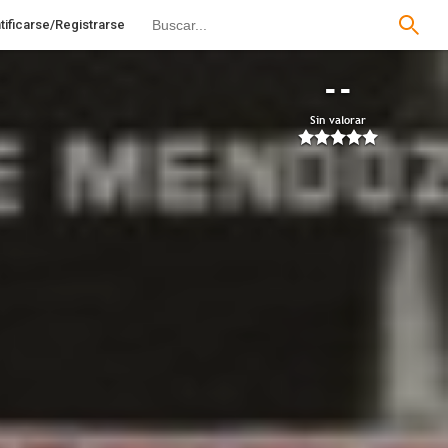
tificarse/Registrarse
--
Sin valorar