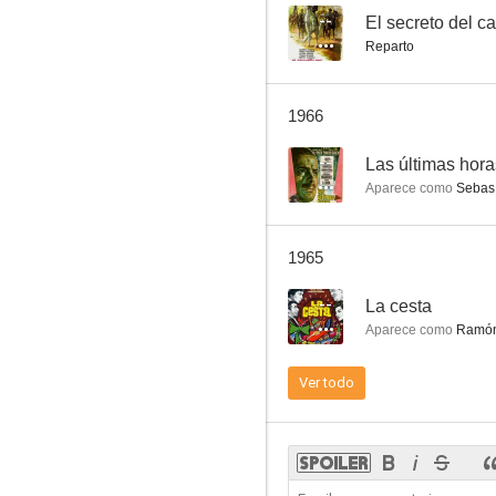
--
El secreto del c
Reparto
A hierro muere
1966
--
Las últimas hora
Aparece como
Sebas
1965
--
La cesta
Aparece como
Ramón
Ver todo