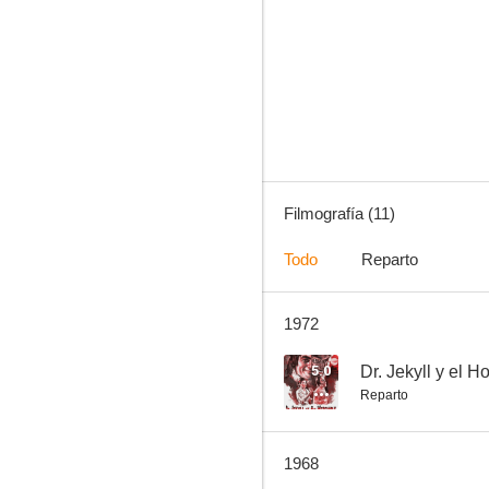
El Litri y su sombra
--
Filmografía (11)
Todo
Reparto
1972
Las últimas horas
--
5.0
Dr. Jekyll y el 
Reparto
1968