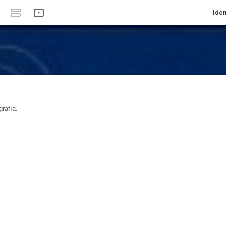
Iden
rafía.