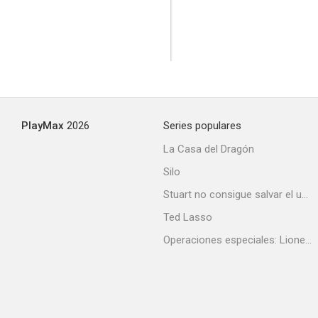
La casa
--
PlayMax
2026
Series populares
La Casa del Dragón
Silo
Stuart no consigue salvar el universo
Ted Lasso
Operaciones especiales: Lioness
Trampa para un hombre solo
--