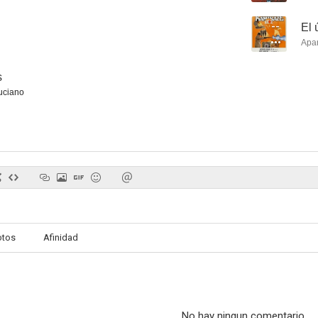
--
El 
Apa
s
La señorita de Trevélez
El último kamikaze
Las auton
uciano
--
--
otos
Afinidad
...Y al tercer año, resucitó
El solar de mediacapa
La silla 
--
--
No hay ningun comentario.