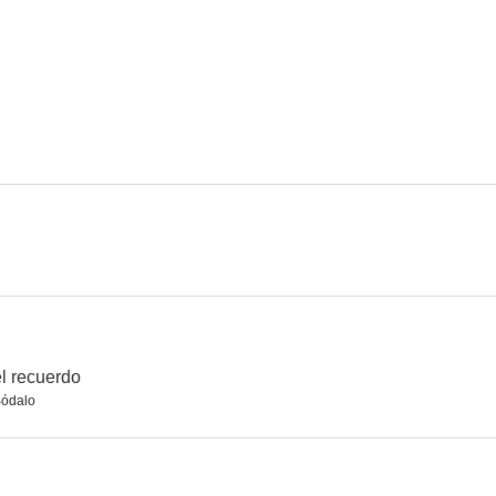
Volver a empezar
Búsqueme a esa chica
Djang
7.0
7.0
Los desastres de la guerra
Anillos de oro
El canto de l
5.8
5.1
l recuerdo
ódalo