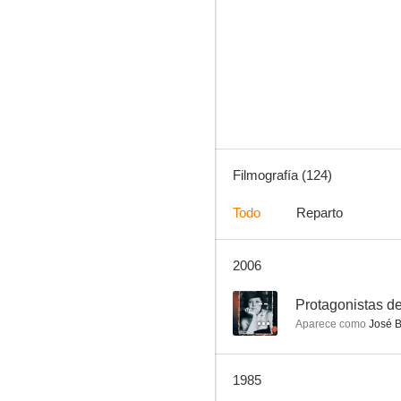
Doce hombres sin piedad
7.1
Filmografía (124)
Todo
Reparto
2006
Los compañeros
5.8
--
Protagonistas de
Aparece como
José B
1985