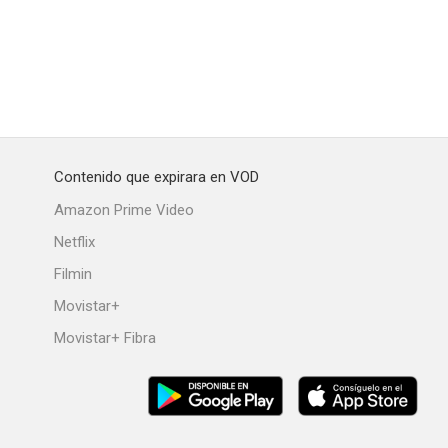
nstitución
Réquiem por un empleado
Tres sombreros de copa
--
--
--
Contenido que expirara en VOD
Amazon Prime Video
Netflix
Filmin
Movistar+
Movistar+ Fibra
 negra
Madres solteras
Una mujer prohibida
--
--
--