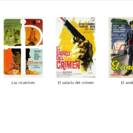
10
10
Las cicatrices
El salario del crimen
El and
7.9
7.6