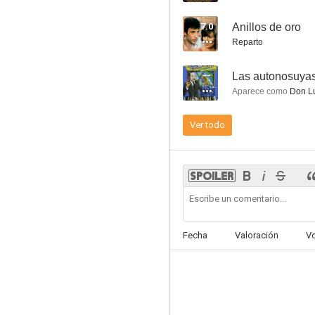
7.0
Anillos de oro
Reparto
--
Las autonosuya
Mi amigo el vagabundo
Aparece como
Don L
--
Ver todo
Fecha
Valoración
V
Hijos de papá
--