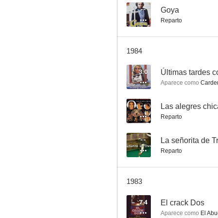
--
Goya
Reparto
Los que tocan el piano
1984
3.8
3.0
Últimas tardes c
Aparece como
Carde
--
Las alegres chi
Reparto
--
La señorita de T
Reparto
Cañas y barro
--
1983
7.4
El crack Dos
Aparece como
El Abu