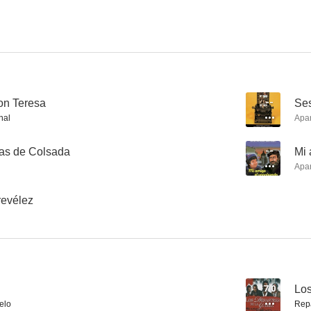
Hoy como ayer
Uno detrás de otro
Garrin
3.0
--
on Teresa
--
Ses
nal
Apa
cas de Colsada
--
Mi 
Apa
revélez
Últimas tardes con Teresa
Protagonistas del recuerdo
Goya
--
--
7.0
Los
elo
Rep