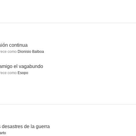
go
Cotolay (El niño y el lobo)
Fray Escoba
--
--
--
ión continua
rece como
Dionisio Balboa
amigo el vagabundo
rece como
Esopo
Sesión continua
Las alegres chicas de Colsada
--
--
--
 desastres de la guerra
arto