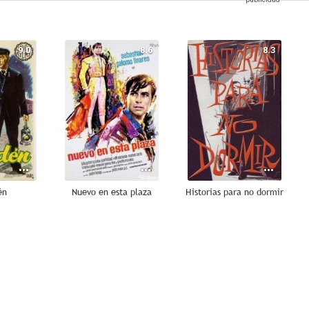
9.0
8.6
8.3
én
Nuevo en esta plaza
Historias para no dormir
7.4
7.4
7.3