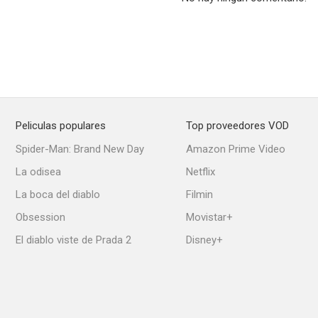
Nosotros, ellas... y el duende
Los viernes a las seis
Tiempos de co
--
--
Peliculas populares
Top proveedores VOD
Spider-Man: Brand New Day
Amazon Prime Video
La odisea
Netflix
La boca del diablo
Filmin
Obsession
Movistar+
El diablo viste de Prada 2
Disney+
Misericordia
Ambiciosa
La espada
--
--