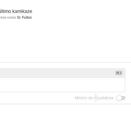
último kamikaze
rece como
Sr. Fulton
osuyas
Un enemigo del pueblo
El actor y sus personajes
--
--
--
Mínimo de
50
palabras
nº 13
Asalto al casino
La boda del señor cura
--
--
--