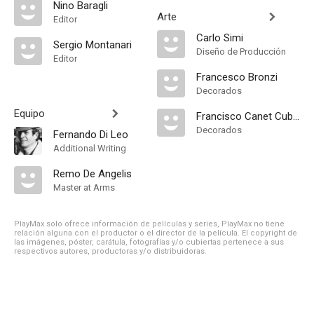
Nino Baragli
Arte
Editor
Carlo Simi
Sergio Montanari
Diseño de Producción
Editor
Francesco Bronzi
Decorados
Equipo
Francisco Canet Cubel
Decorados
Fernando Di Leo
Additional Writing
Remo De Angelis
Master at Arms
PlayMax solo ofrece información de películas y series, PlayMax no tiene
relación alguna con el productor o el director de la película. El copyright de
las imágenes, póster, carátula, fotografías y/o cubiertas pertenece a sus
respectivos autores, productoras y/o distribuidoras.