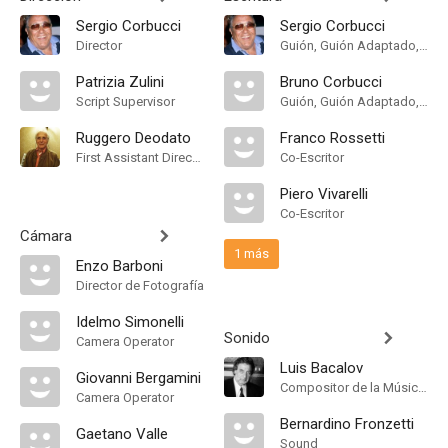
Sergio Corbucci
Sergio Corbucci
Director
Guión, Guión Adaptado, Historia
Patrizia Zulini
Bruno Corbucci
Script Supervisor
Guión, Guión Adaptado, Historia
Ruggero Deodato
Franco Rossetti
First Assistant Director
Co-Escritor
Piero Vivarelli
Co-Escritor
Cámara
1 más
Enzo Barboni
Director de Fotografía
Idelmo Simonelli
Sonido
Camera Operator
Luis Bacalov
Giovanni Bergamini
Compositor de la Música Original
Camera Operator
Bernardino Fronzetti
Gaetano Valle
Sound