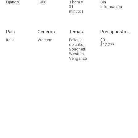
Django
1966
1 hora y
Sin
31
información
minutos
País
Géneros
Temas
Presupuesto - Ingresos
Italia
Western
Película
$0 -
de culto
,
$17.277
Spaghetti
Western
,
Venganza