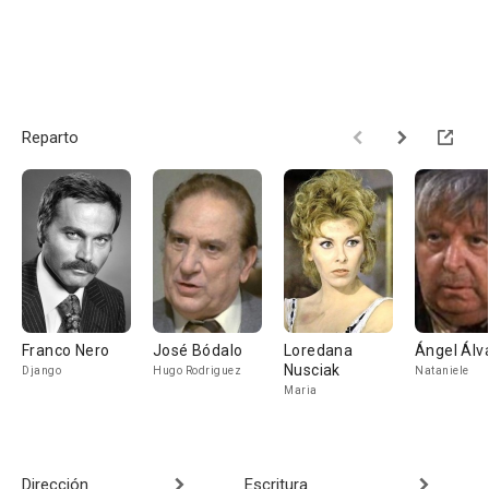
Reparto
Franco Nero
José Bódalo
Loredana
Ángel Álv
Nusciak
Django
Hugo Rodriguez
Nataniele
Maria
Dirección
Escritura