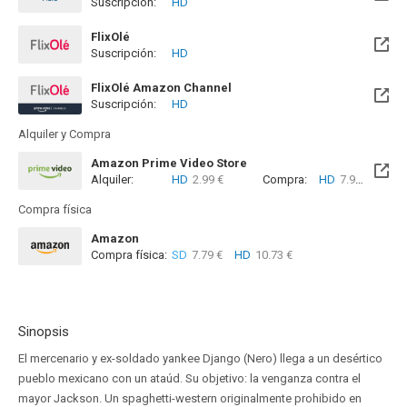
Suscripción:
HD
Disponible hasta el Vie, 01 Ene 2100 (Quedan 73 años)
FlixOlé
Suscripción:
HD
FlixOlé Amazon Channel
Suscripción:
HD
Alquiler y Compra
Amazon Prime Video Store
Alquiler:
HD
2.99 €
Compra:
HD
7.99 €
Compra física
Amazon
Compra física:
SD
7.79 €
HD
10.73 €
Sinopsis
El mercenario y ex-soldado yankee Django (Nero) llega a un desértico
pueblo mexicano con un ataúd. Su objetivo: la venganza contra el
mayor Jackson. Un spaghetti-western originalmente prohibido en