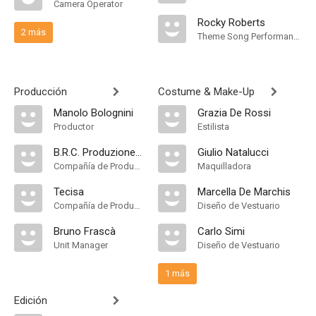
Camera Operator
Rocky Roberts
2 más
Theme Song Performance
Producción
Costume & Make-Up
Manolo Bolognini
Grazia De Rossi
Productor
Estilista
B.R.C. Produzione S.r.l
Giulio Natalucci
Compañía de Produccion
Maquilladora
Tecisa
Marcella De Marchis
Compañía de Produccion
Diseño de Vestuario
Bruno Frascà
Carlo Simi
Unit Manager
Diseño de Vestuario
1 más
Edición