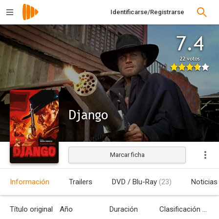
Identificarse/Registrarse
7.4
22 votos
Django
Marcar ficha
Estrenada
Información
Trailers
DVD / Blu-Ray
(23)
Noticias
Título original
Año
Duración
Clasificación por edades