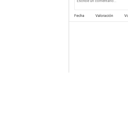
Fecha
Valoración
V
Cocodrilos asesinos
--
Cocodrilo asesino II
--