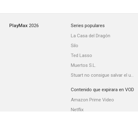
Un mostro e mezzo
PlayMax
2026
Series populares
--
La Casa del Dragón
Silo
Ted Lasso
Muertos S.L.
Stuart no consigue salvar el universo
Contenido que expirara en VOD
Dos pistoleros
Amazon Prime Video
--
Netflix
Movistar+
Filmin