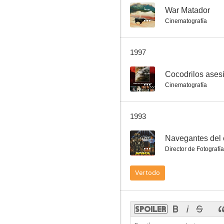
--
War Matador
Cinematografía
Keoma
1997
5.0
--
Cocodrilos ases
Cinematografía
1993
--
Navegantes del 
Director de Fotografía
Caníbal feroz
Ver todo
--