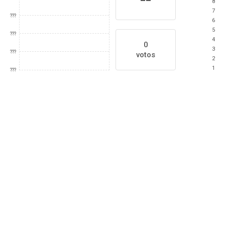
8
7
???
6
5
???
4
0
3
???
votos
2
1
???