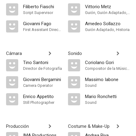
Filiberto Fiaschi
Vittorio Metz
Script Supervisor
Guión, Guión Adaptado, Historia
Giovanni Fago
Amedeo Sollazzo
First Assistant Director
Guión Adaptado, Historia
Cámara
Sonido
Tino Santoni
Coriolano Gori
Director de Fotografía
Compositor de la Música Original
Giovanni Bergamini
Massimo Iabone
Camera Operator
Sound
Enrico Appetito
Mario Ronchetti
Still Photographer
Sound
Producción
Costume & Make-Up
IMA Productions
Andrea Riva