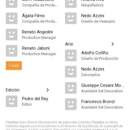
Compañía de Produccion
Maquilladora
Ágata Films
Nedo Azzini
Compañía de Produccion
Diseño de Vestuario
Renato Angiolini
Production Manager
Arte
Renato Jaboni
Adolfo Cofiño
Production Manager
Diseño de Producción
1 más
Nedo Azzini
Decorados
Giuseppe Cesare Monello
Edición
Assistant Set Decoration
Pedro del Rey
Francesco Bronzi
Editor
Assistant Set Decoration
PlayMax solo ofrece información de películas y series, PlayMax no tiene
relación alguna con el productor o el director de la película. El copyright de
las imágenes, póster, carátula, fotografías y/o cubiertas pertenece a sus