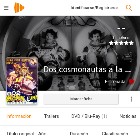
Identificarse/Registrarse
--
Sin valorar
Dos cosmonautas a la fuerza
Estrenada
Marcar ficha
Información
Trailers
DVD / Blu-Ray
(1)
Noticias
Título original
Año
Duración
Clasificación por edades