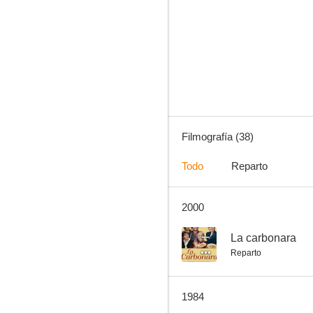
La jaula de las locas (Vicios pequeños 2)
--
Filmografía (38)
Todo
Reparto
2000
Un policía en apuros
--
--
La carbonara
Reparto
1984