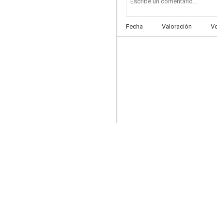
Fecha
Valoración
V
Metello
--
Capriccio all'italiana
--