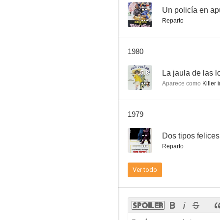
--
Un policía en ap
Reparto
Joe y Margherito
1980
--
5.8
La jaula de las 
Aparece como
Killer 
1979
--
Dos tipos felices
Reparto
I familiari delle vittime non saranno avvertiti (Crime Boss)
Ver todo
--