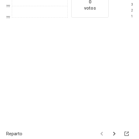
0
3
???
votos
2
1
???
Reparto