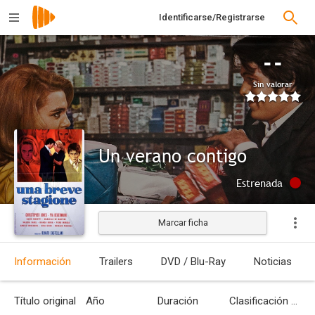
Identificarse/Registrarse
--
Sin valorar
Un verano contigo
Estrenada
Marcar ficha
Información
Trailers
DVD / Blu-Ray
Noticias
Título original
Año
Duración
Clasificación por edades