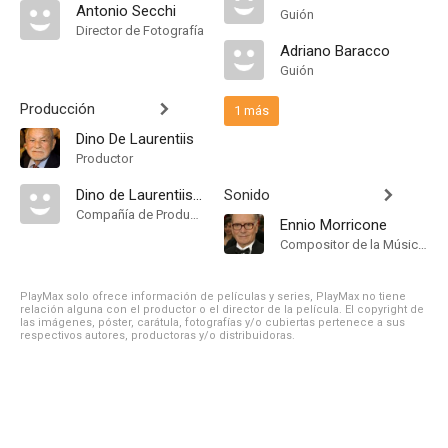
Antonio Secchi
Guión
Director de Fotografía
Adriano Baracco
Guión
Producción
1 más
Dino De Laurentiis
Productor
Dino de Laurentiis Cinematographica
Sonido
Compañía de Produccion
Ennio Morricone
Compositor de la Música Original, Música
PlayMax solo ofrece información de películas y series, PlayMax no tiene
relación alguna con el productor o el director de la película. El copyright de
las imágenes, póster, carátula, fotografías y/o cubiertas pertenece a sus
respectivos autores, productoras y/o distribuidoras.