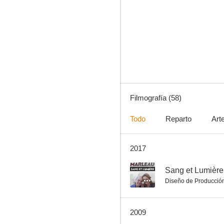
Platero y yo
6.5
Filmografía (58)
Todo
Reparto
Art
2017
El mundo sigue
3.5
--
Sang et Lumière
Diseño de Producció
2009