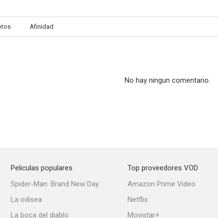
otos
Afinidad
El precio de un hombre
Zarabanda, bing, bing
Los mang
--
--
No hay ningun comentario.
Peliculas populares
Top proveedores VOD
Una tal Dulcinea
Martes y trece
Tierra br
Spider-Man: Brand New Day
Amazon Prime Video
--
--
La odisea
Netflix
La boca del diablo
Movistar+