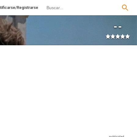
tificarse/Registrarse
--