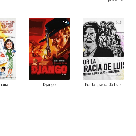
8.0
7.4
7.0
emana
Django
Por la gracia de Luis
6.7
6.6
6.5