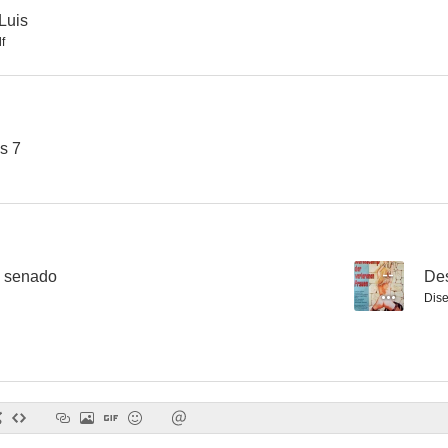
 Luis
f
Sang et Lumière
La pandilla de los 7
Corrupción en 
--
--
os 7
l senado
--
Des
Dis
Coartada en disco rojo
Sumario sangriento de la pequeña Estefania
El gran cr
--
--