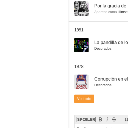
7.0
Por la gracia de
Aparece como
Himsel
Los corsarios del Caribe
1991
--
--
La pandilla de l
Decorados
1978
--
Corrupción en e
Decorados
Cuentos de la Alhambra
Ver todo
--