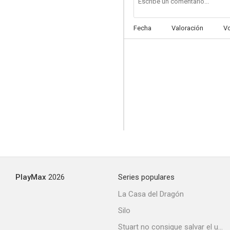
Fecha
Valoración
V
El crimen también juega
--
PlayMax
2026
Series populares
Los mangantes
La Casa del Dragón
--
Silo
Stuart no consigue salvar el universo