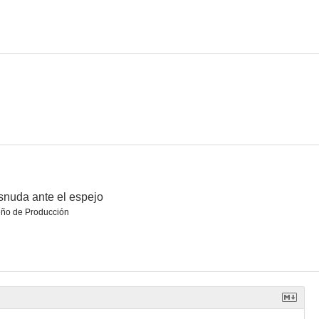
el senado
Desnuda ante el espejo
Platero y yo
--
--
--
nuda ante el espejo
eño de Producción
ucero
Eugenia de Montijo
América rugiente
--
--
--