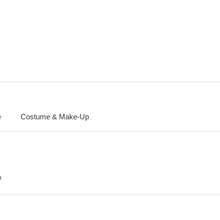
La pandilla de los once
Las muchachas de azul
6.3
6.0
e
Costume & Make-Up
Los chicos
Gringo
La isla de l
--
--
n