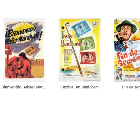
7.2
10
Bienvenido, Míster Marshall
Festival en Benidorm
Fin de s
7.0
7.0