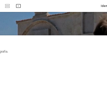
Iden
rafía.