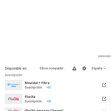
Disponible en...
Sitios compatibles
España
Suscripción
Movistar+ Fibra
Suscripción:
HD
Disponible hasta el Vie, 01 Ene 2100 (Quedan 73 años)
FlixOlé
Suscripción:
HD
FlixOlé Amazon Channel