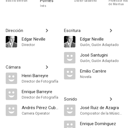
Pomés
Basilio Beltrán
Doctor Sabatino
Professor Ro
de Mantua
Inés
Dirección
Escritura
Edgar Neville
Edgar Neville
Director
Guión, Guión Adaptado
José Santugini
Guión, Guión Adaptado
Cámara
Emilio Carrère
Henri Barreyre
Novela
Director de Fotografía
Enrique Barreyre
Director de Fotografía
Sonido
Andrés Pérez Cubero
José Ruiz de Azagra
Camera Operator
Compositor de la Música Original
Enrique Domínguez