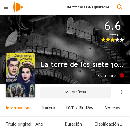
Identificarse/Registrarse
6.6
6 votos
La torre de los siete jorobados
Estrenada
Marcar ficha
Información
Trailers
DVD / Blu-Ray
Noticias
Título original
Año
Duración
Clasificación por edades