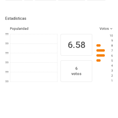
Estadísticas
Popularidad
Votos
???
10
9
6.58
???
8
7
???
6
5
???
4
6
3
???
votos
2
1
???