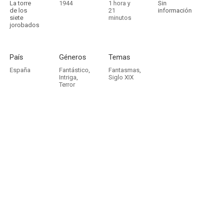
La torre
1944
1 hora y
Sin
de los
21
información
siete
minutos
jorobados
País
Géneros
Temas
España
Fantástico
,
Fantasmas
,
Intriga
,
Siglo XIX
Terror