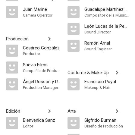
Juan Mariné
Guadalupe Martínez del Castillo
Camera Operator
Compositor de la Música Original
León Lucas de la Peña
Sound Director
Producción
Ramón Arnal
Cesáreo González
Sound Engineer
Productor
Suevia Films
Compañía de Produccion
Costume & Make-Up
Ángel Rosson y Rubio
Francisco Puyol
Production Manager
Makeup & Hair
Edición
Arte
Bienvenida Sanz
Sigfrido Burman
Editor
Diseño de Producción