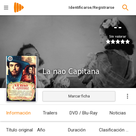
Identificarse/Registrarse
--
Sin valorar
La nao Capitana
Marcar ficha
Información
Trailers
DVD / Blu-Ray
Noticias
Título original
Año
Duración
Clasificación por edades