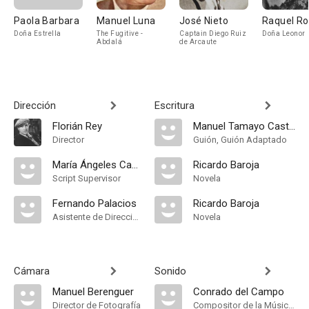
Paola Barbara
Manuel Luna
José Nieto
Raquel Ro
Doña Estrella
The Fugitive -
Captain Diego Ruiz
Doña Leonor
Abdalá
de Arcaute
Dirección
Escritura
Florián Rey
Manuel Tamayo Castro
Director
Guión, Guión Adaptado
María Ángeles Castro
Ricardo Baroja
Script Supervisor
Novela
Fernando Palacios
Ricardo Baroja
Asistente de Dirección
Novela
Cámara
Sonido
Manuel Berenguer
Conrado del Campo
Director de Fotografía
Compositor de la Música Original