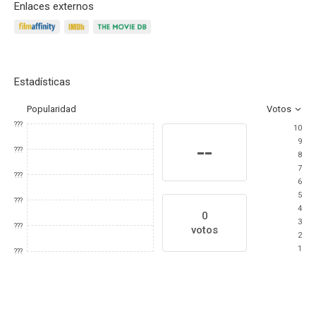
Enlaces externos
Estadísticas
Popularidad
Votos
???
10
9
--
???
8
7
???
6
5
???
4
0
3
???
votos
2
1
???