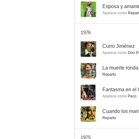
--
Esposa y amant
Aparece como
Repart
Mercenarios sin gloria
1976
6.0
7.6
Curro Jiménez
Aparece como
Don P
6.5
La muerte ronda
Reparto
--
Fantasma en el 
Aparece como
Paco
Mensajeros de Paz
5.6
--
Reparto
1975