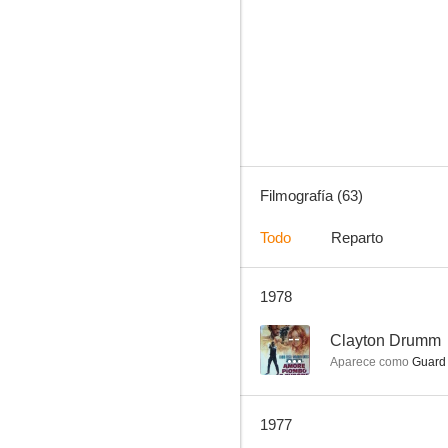
Django
7.0
Filmografía (63)
Todo
Reparto
1978
Operación Lady Chaplin
6.0
--
Clayton Drumm
Aparece como
Guard
1977