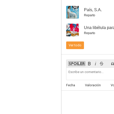
3.0
País, S.A.
Reparto
--
Una libélula pa
El Cóndor
Reparto
3.5
Ver todo
Fecha
Valoración
V
El hombre que viajaba despacito
2.8