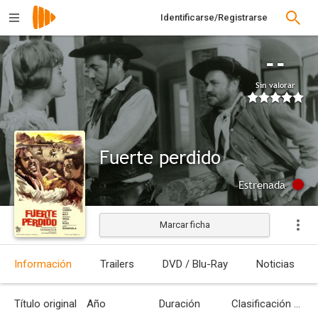
Identificarse/Registrarse
--
Sin valorar
Fuerte perdido
Estrenada
Marcar ficha
Información
Trailers
DVD / Blu-Ray
Noticias
Título original
Año
Duración
Clasificación por edades