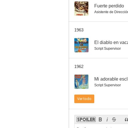
--
Fuerte perdido
Asistente de Direcció
1963
--
El diablo en va
Script Supervisor
1962
--
Mi adorable esc
Script Supervisor
Ver todo