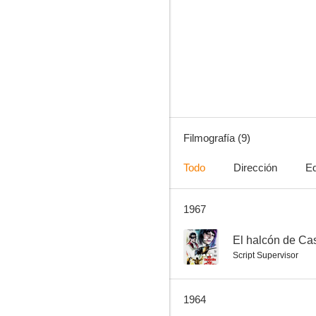
El diablo en vacaciones
--
Filmografía (9)
Todo
Dirección
Eq
1967
Pasa la tuna
--
El halcón de Cas
Script Supervisor
1964