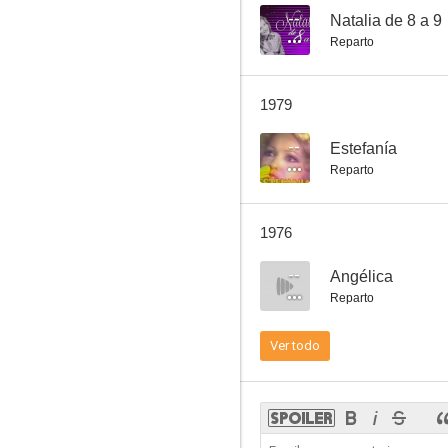
--
Natalia de 8 a 9
Reparto
Esmeralda
1979
--
--
Estefanía
Reparto
1976
--
Angélica
Reparto
Usted puede ser un asesino
Ver todo
--