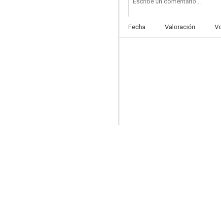
Fecha
Valoración
V
Fuerte perdido
--
Fuego
--