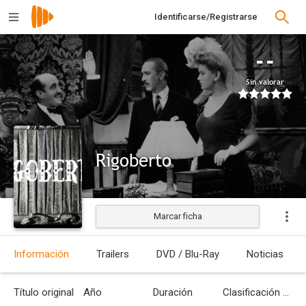
Identificarse/Registrarse
--
Sin valorar
Rigoberto
Marcar ficha
Estrenada
Información
Trailers
DVD / Blu-Ray
Noticias
Título original
Año
Duración
Clasificación por edades