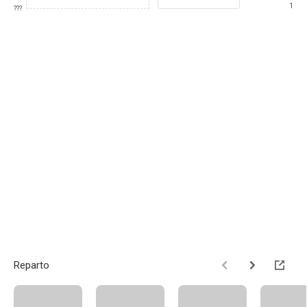
1
???
Reparto