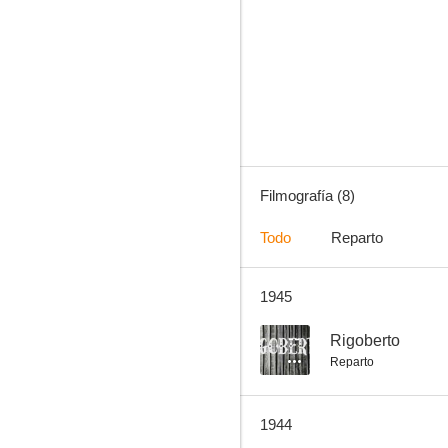
El sillón y la gran duquesa
--
Filmografía (8)
Todo
Reparto
1945
Joven, viuda y estanciera
--
Rigoberto
Reparto
1944