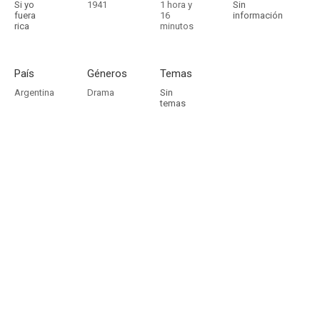
Si yo
1941
1 hora y
Sin
fuera
16
información
rica
minutos
País
Géneros
Temas
Argentina
Drama
Sin
temas