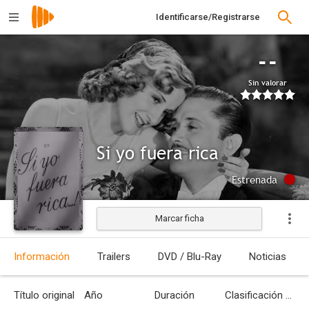
Identificarse/Registrarse
--
Sin valorar
Si yo fuera rica
Estrenada
Marcar ficha
Información
Trailers
DVD / Blu-Ray
Noticias
Título original
Año
Duración
Clasificación por edades