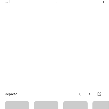
1
???
Reparto