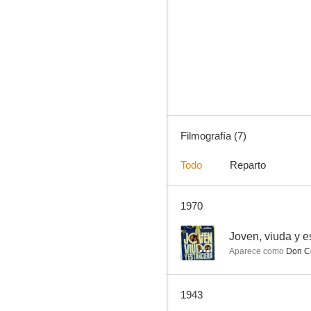
El sillón y la gran duquesa
--
Filmografía (7)
Todo
Reparto
1970
El más infeliz del pueblo
--
Joven, viuda y e
Aparece como
Don C
1943