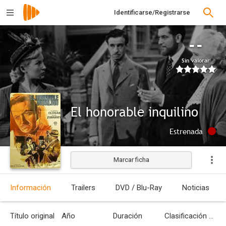
Identificarse/Registrarse
--
Sin valorar
El honorable inquilino
Estrenada
Marcar ficha
Información
Trailers
DVD / Blu-Ray
Noticias
Título original
Año
Duración
Clasificación por edades