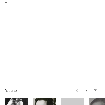
1
???
Reparto