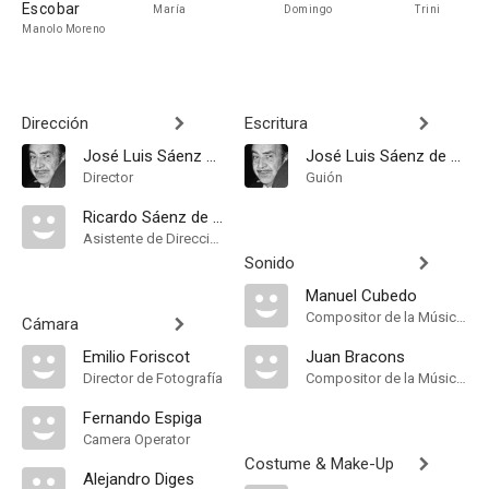
Escobar
María
Domingo
Trini
Manolo Moreno
Dirección
Escritura
José Luis Sáenz de Heredia
José Luis Sáenz de Heredia
Director
Guión
Ricardo Sáenz de Heredia
Asistente de Dirección
Sonido
Manuel Cubedo
Compositor de la Música Original, Música
Cámara
Emilio Foriscot
Juan Bracons
Director de Fotografía
Compositor de la Música Original
Fernando Espiga
Camera Operator
Costume & Make-Up
Alejandro Diges