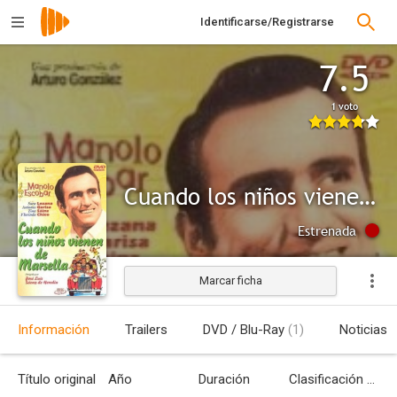
Identificarse/Registrarse
7.5
1 voto
Cuando los niños vienen de Marsella
Estrenada
Marcar ficha
Información
Trailers
DVD / Blu-Ray
(1)
Noticias
Título original
Año
Duración
Clasificación por edades