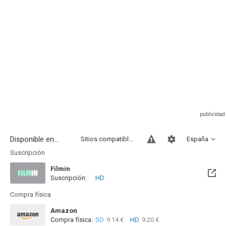
Disponible en...
Sitios compatibles
España
Suscripción
Filmin
Suscripción:
HD
Próximamente. A partir del Jue, 31 Dic 2026 (En 4 meses)
Compra física
Amazon
Compra física:
SD
9.14 €
HD
9.20 €