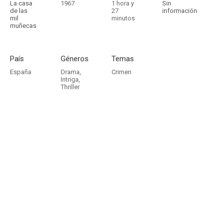
La casa
1967
1 hora y
Sin
de las
27
información
mil
minutos
muñecas
País
Géneros
Temas
España
Drama
,
Crimen
Intriga
,
Thriller