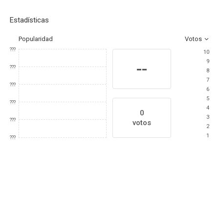
Estadísticas
Popularidad
Votos
???
10
9
--
???
8
7
???
6
5
???
4
0
3
???
votos
2
1
???