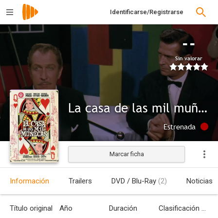
Identificarse/Registrarse
--
Sin valorar
La casa de las mil muñecas
Estrenada
Marcar ficha
Información
Trailers
DVD / Blu-Ray
(2)
Noticias
Título original
Año
Duración
Clasificación por edades