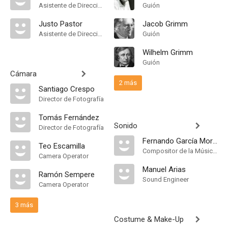
Asistente de Dirección
Guión
Justo Pastor
Jacob Grimm
Asistente de Dirección
Guión
Wilhelm Grimm
Guión
Cámara
2 más
Santiago Crespo
Director de Fotografía
Tomás Fernández
Sonido
Director de Fotografía
Fernando García Morcillo
Teo Escamilla
Compositor de la Música Original, Música
Camera Operator
Manuel Arias
Ramón Sempere
Sound Engineer
Camera Operator
3 más
Costume & Make-Up