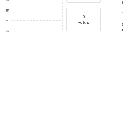
???
6
5
???
4
0
3
???
votos
2
1
???