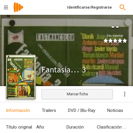
Identificarse/Registrarse
--
Sin valorar
Fantasía... 3
Marcar ficha
Estrenada
Información
Trailers
DVD / Blu-Ray
Noticias
Título original
Año
Duración
Clasificación por edades