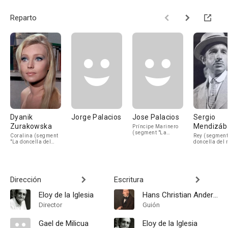
Reparto
Dyanik
Jorge Palacios
Jose Palacios
Sergio
Zurakowska
Mendizáb
Príncipe Marinero
(segment "La
Coralina (segment
Rey (segment
doncella del mar")
"La doncella del
doncella del 
mar")
Dirección
Escritura
Eloy de la Iglesia
Hans Christian Andersen
Director
Guión
Gael de Milicua
Eloy de la Iglesia