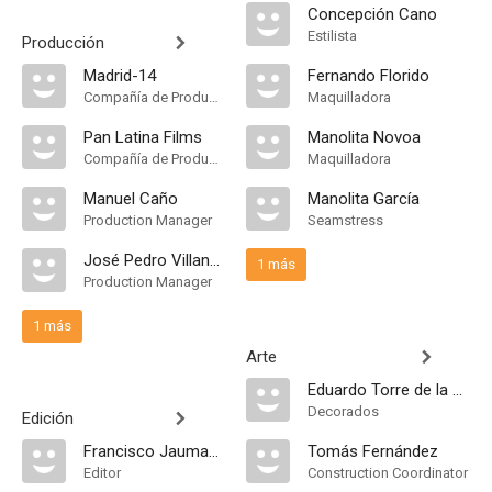
Concepción Cano
Estilista
Producción
Madrid-14
Fernando Florido
Compañía de Produccion
Maquilladora
Pan Latina Films
Manolita Novoa
Compañía de Produccion
Maquilladora
Manuel Caño
Manolita García
Production Manager
Seamstress
José Pedro Villanueva
1 más
Production Manager
1 más
Arte
Eduardo Torre de la Fuente
Decorados
Edición
Francisco Jaumandreu
Tomás Fernández
Editor
Construction Coordinator