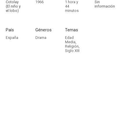
Cotolay
1966
1 hora y
Sin
(El niño y
44
información
el lobo)
minutos
País
Géneros
Temas
España
Drama
Edad
Media
,
Religión
,
Siglo XIII