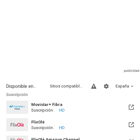
Disponible en...
Sitios compatibles
España
Suscripción
Movistar+ Fibra
Suscripción:
HD
Disponible hasta el Vie, 01 Ene 2100 (Quedan 73 años)
FlixOlé
Suscripción:
HD
FlixOlé Amazon Channel