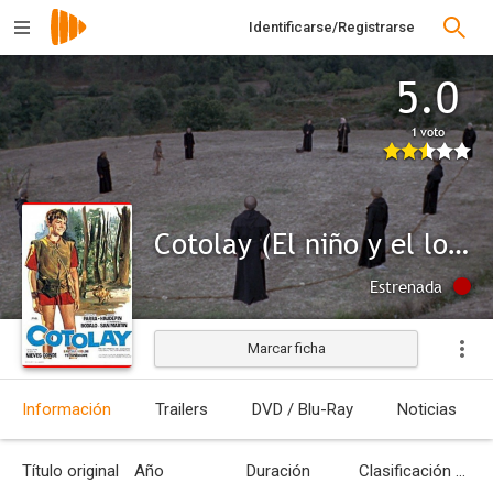
Identificarse/Registrarse
5.0
1 voto
Cotolay (El niño y el lobo)
Estrenada
Marcar ficha
Información
Trailers
DVD / Blu-Ray
Noticias
Título original
Año
Duración
Clasificación por edades