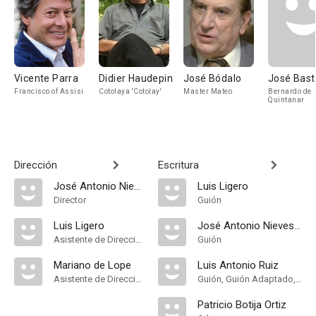
Vicente Parra
Didier Haudepin
José Bódalo
José Bast
Francisco of Assisi
Cotolaya 'Cotolay'
Master Mateo
Bernardo de
Quintanar
Dirección
Escritura
José Antonio Nieves Conde
Luis Ligero
Director
Guión
Luis Ligero
José Antonio Nieves Conde
Asistente de Dirección
Guión
Mariano de Lope
Luis Antonio Ruiz
Asistente de Dirección
Guión, Guión Adaptado, Historia
Patricio Botija Ortiz