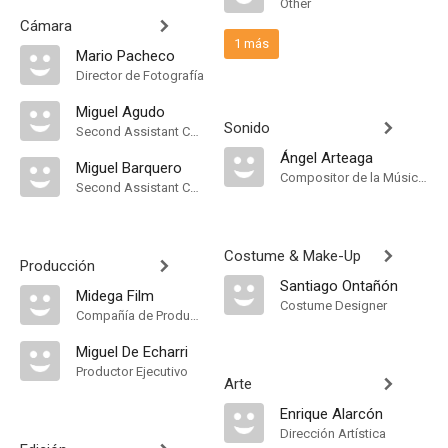
Other
Cámara
1 más
Mario Pacheco
Director de Fotografía
Miguel Agudo
Sonido
Second Assistant Camera
Ángel Arteaga
Miguel Barquero
Compositor de la Música Original, Música
Second Assistant Camera
Costume & Make-Up
Producción
Santiago Ontañón
Midega Film
Costume Designer
Compañía de Produccion
Miguel De Echarri
Productor Ejecutivo
Arte
Enrique Alarcón
Dirección Artística