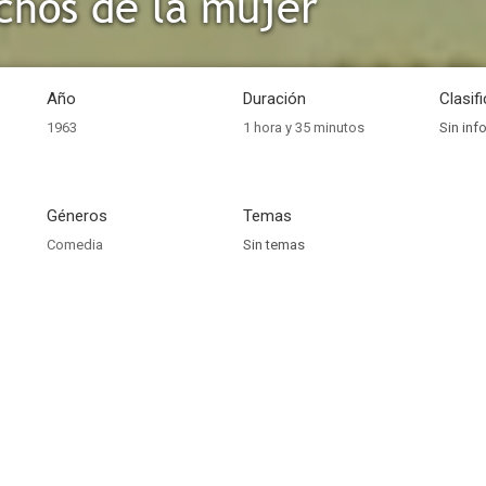
chos de la mujer
Año
Duración
Clasif
1963
1 hora y 35 minutos
Sin inf
Géneros
Temas
Comedia
Sin temas