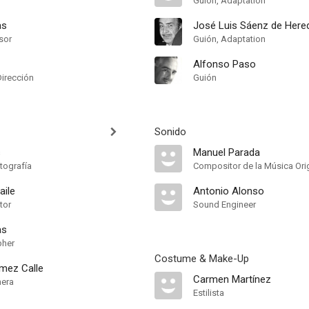
Guión, Adaptation
as
José Luis Sáenz de Here
sor
Guión, Adaptation
Alfonso Paso
Dirección
Guión
Sonido
s
Manuel Parada
tografía
Compositor de la Música Orig
aile
Antonio Alonso
tor
Sound Engineer
as
pher
Costume & Make-Up
mez Calle
Carmen Martínez
mera
Estilista