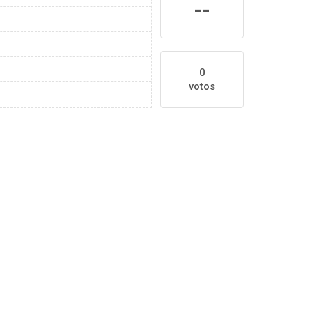
--
0
votos