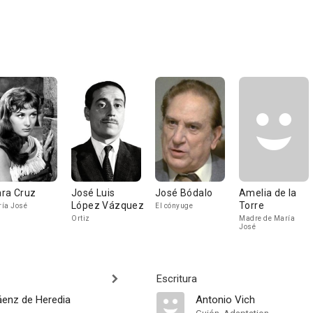
ra Cruz
José Luis
José Bódalo
Amelia de la
López Vázquez
Torre
ía José
El cónyuge
Ortiz
Madre de María
José
Escritura
áenz de Heredia
Antonio Vich