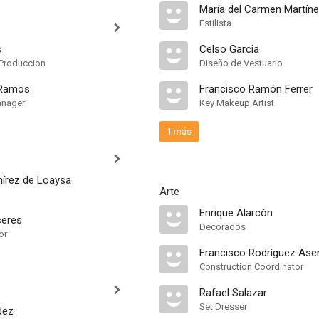
María del Carmen Martí
Estilista
s
Celso Garcia
Produccion
Diseño de Vestuario
 Ramos
Francisco Ramón Ferrer
anager
Key Makeup Artist
1 más
írez de Loaysa
Arte
Enrique Alarcón
ceres
Decorados
or
Francisco Rodríguez Ase
Construction Coordinator
Rafael Salazar
Set Dresser
dez