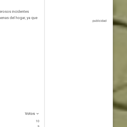
merosos incidentes
aenas del hogar, ya que
Votos
10
9