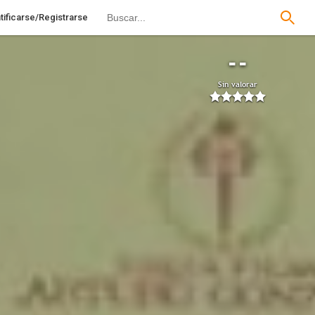
tificarse/Registrarse
--
Sin valorar