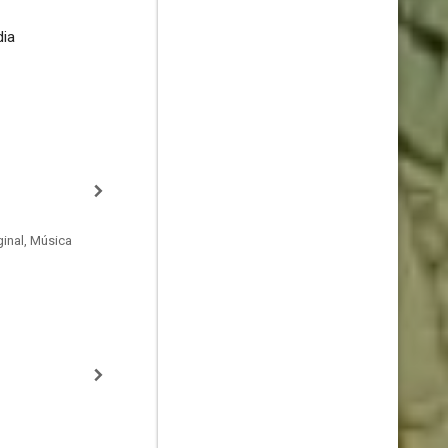
dia
inal, Música