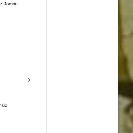
nez Román
nsio