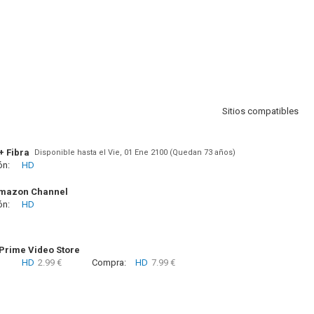
Sitios compatibles
+ Fibra
Disponible hasta el Vie, 01 Ene 2100 (Quedan 73 años)
ón:
HD
Amazon Channel
ón:
HD
rime Video Store
HD
2.99 €
Compra:
HD
7.99 €