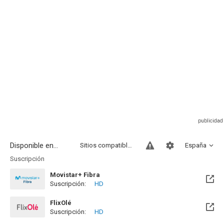
Disponible en...
Sitios compatibles
España
Suscripción
Movistar+ Fibra
Suscripción:
HD
Disponible hasta el Vie, 01 Ene 2100 (Quedan 73 años)
FlixOlé
Suscripción:
HD