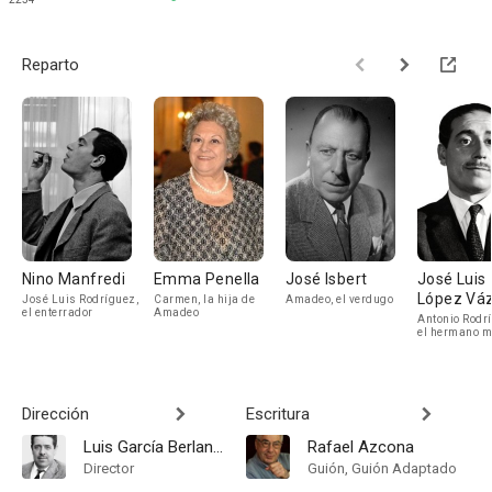
Reparto
Nino Manfredi
Emma Penella
José Isbert
José Luis
López Vá
José Luis Rodríguez,
Carmen, la hija de
Amadeo, el verdugo
el enterrador
Amadeo
Antonio Rodr
el hermano m
José Luis
Dirección
Escritura
Luis García Berlanga
Rafael Azcona
Director
Guión, Guión Adaptado