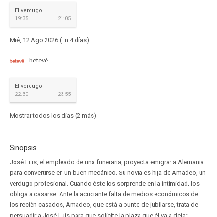
El verdugo
19:35
21:05
Mié, 12 Ago 2026 (En 4 días)
betevé
El verdugo
22:30
23:55
Mostrar todos los días (2 más)
Sinopsis
José Luis, el empleado de una funeraria, proyecta emigrar a Alemania
para convertirse en un buen mecánico. Su novia es hija de Amadeo, un
verdugo profesional. Cuando éste los sorprende en la intimidad, los
obliga a casarse. Ante la acuciante falta de medios económicos de
los recién casados, Amadeo, que está a punto de jubilarse, trata de
persuadir a José Luis para que solicite la plaza que él va a dejar