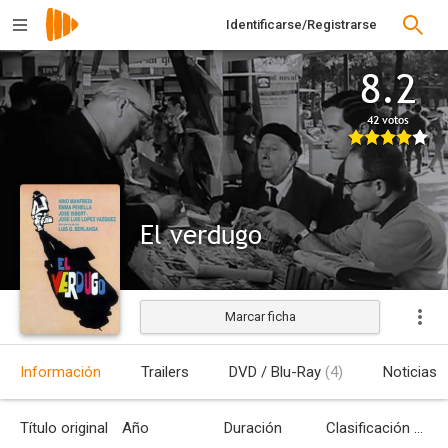
Identificarse/Registrarse
8.2
42 votos
El verdugo
Marcar ficha
Estrenada
Información
Trailers
DVD / Blu-Ray
(4)
Noticias
Título original
Año
Duración
Clasificación por edades