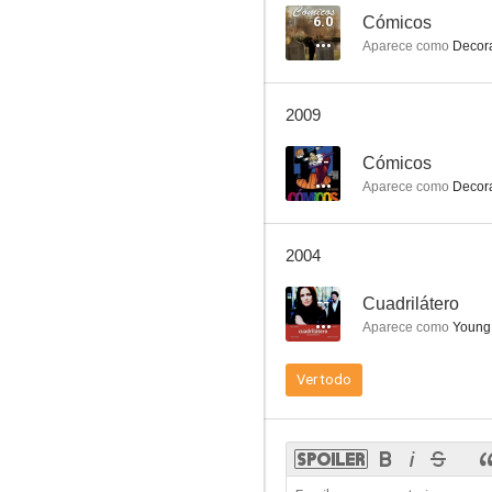
6.0
Cómicos
Aparece como
Decor
La caza
2009
6.0
--
Cómicos
Aparece como
Decor
2004
--
Cuadrilátero
Aparece como
Young
Último encuentro
Ver todo
5.7