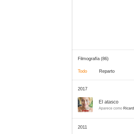
Historias para no dormir
7.0
Filmografía (86)
Todo
Reparto
2017
La verbena de la Paloma
6.3
--
El atasco
Aparece como
Ricard
2011