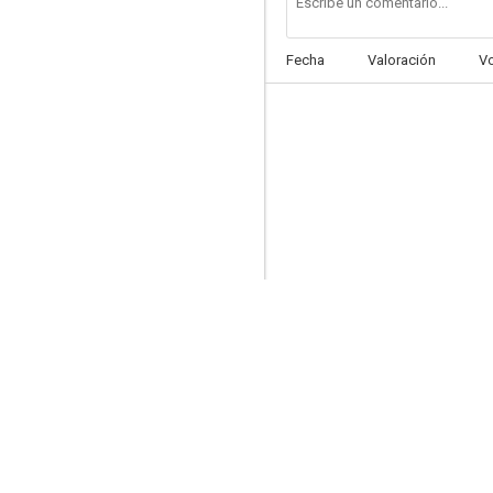
Fecha
Valoración
V
La tía Tula
3.8
Leonor
--