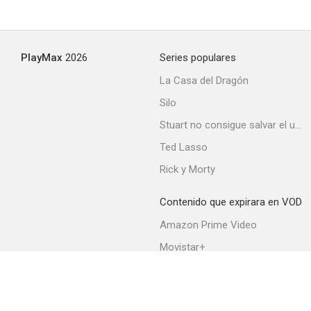
Persecución hasta Valencia
PlayMax
2026
Series populares
--
La Casa del Dragón
Silo
Stuart no consigue salvar el universo
Ted Lasso
Rick y Morty
Contenido que expirara en VOD
Maruxa
Amazon Prime Video
--
Movistar+
Netflix
Filmin