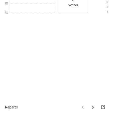
0
3
???
votos
2
1
???
Reparto