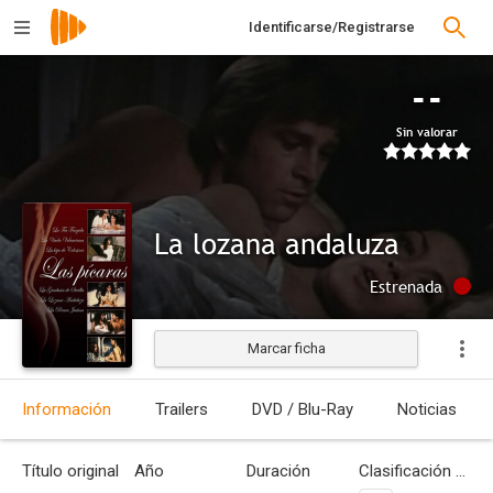
Identificarse/Registrarse
--
Sin valorar
La lozana andaluza
Estrenada
Marcar ficha
Información
Trailers
DVD / Blu-Ray
Noticias
Título original
Año
Duración
Clasificación por edades