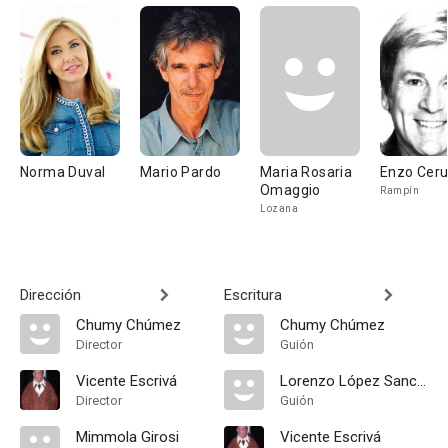
Norma Duval
Mario Pardo
Maria Rosaria
Enzo Ceru
Omaggio
Rampín
Lozana
Dirección
Escritura
Chumy Chúmez
Chumy Chúmez
Director
Guión
Vicente Escrivá
Lorenzo López Sancho
Director
Guión
Mimmola Girosi
Vicente Escrivá