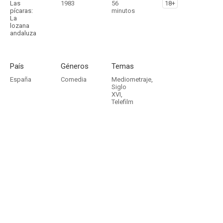
Las
1983
56
18+
pícaras:
minutos
La
lozana
andaluza
País
Géneros
Temas
España
Comedia
Mediometraje
,
Siglo
XVI
,
Telefilm