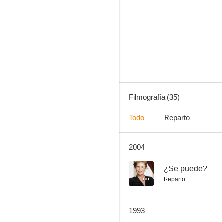
Un lujo a su alcance
7.6
Filmografía (35)
Todo
Reparto
2004
El cura ya tiene hijo
7.0
--
¿Se puede?
Reparto
1993