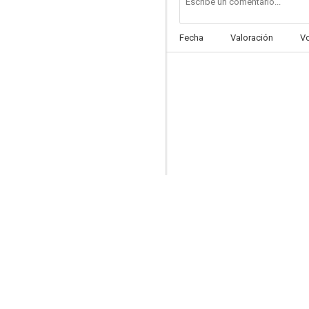
Fecha
Valoración
V
El erótico enmascarado
--
Crónicas urbanas
--