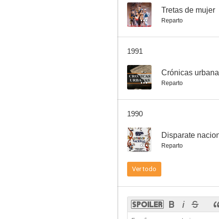
--
Tretas de mujer
Reparto
Tío, ¿de verdad vienen de París?
1991
6.3
--
Crónicas urban
Reparto
1990
--
Disparate nacio
Reparto
Una monja y un Don Juan
Ver todo
4.7