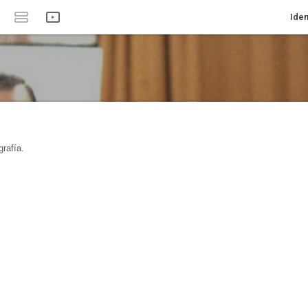
Iden
rafía.