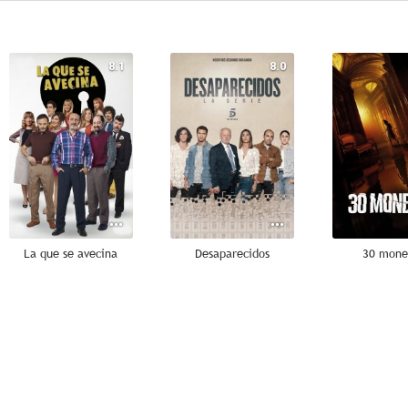
8.1
8.0
La que se avecina
Desaparecidos
30 mone
8.7
8.0