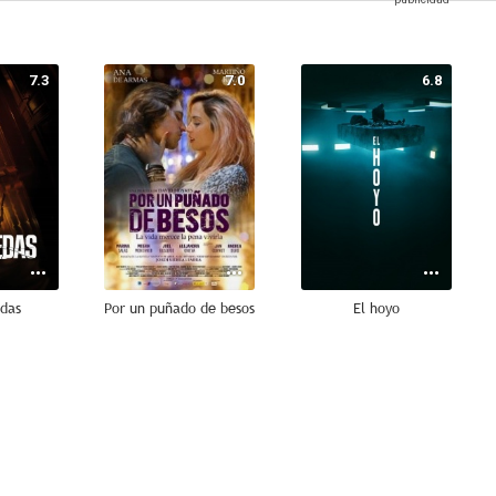
7.3
7.0
6.8
das
Por un puñado de besos
El hoyo
7.8
7.6
7.0