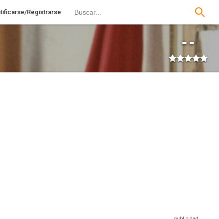
tificarse/Registrarse
--