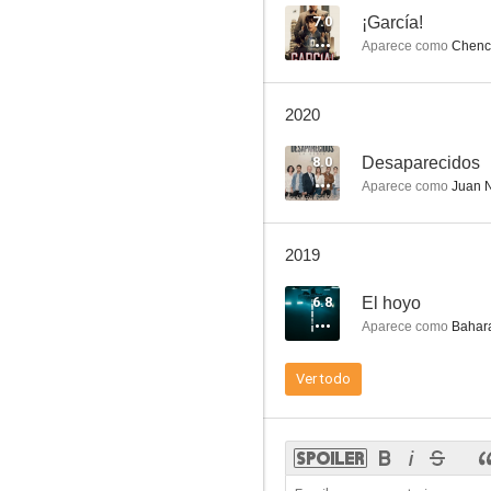
7.0
¡García!
Aparece como
Chenc
¡Semos peligrosos! (uséase Makinavaja 2)
2020
6.2
8.0
Desaparecidos
Aparece como
Juan 
2019
6.8
El hoyo
Aparece como
Bahara
El síndrome de Ulises
Ver todo
5.6