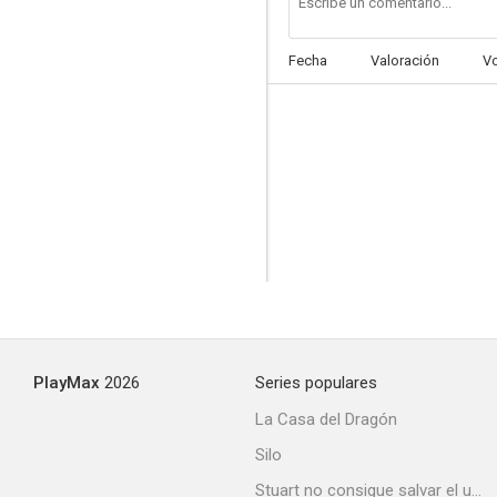
Fecha
Valoración
V
Luces de bohemia
4.0
PlayMax
2026
Series populares
La huella del crimen 2: El crimen del expreso de Andalucía
La Casa del Dragón
--
Silo
Stuart no consigue salvar el universo