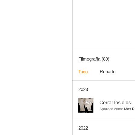
Tierra de Lobos: La película
7.0
Filmografía (89)
Todo
Reparto
2023
Salvajes
6.7
6.9
Cerrar los ojos
Aparece como
Max R
2022