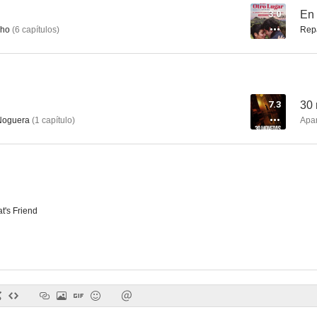
3.0
En 
ho
(
6
capítulos
)
Rep
La fuga de Segovia
Makinavaja, el último choriso
Las píca
6.2
6.0
7.3
30
Noguera
(
1
capítulo
)
Apa
t's Friend
Vivancos 3 (Si gusta haremos las dos primeras)
Cuando dejes de quererme
Las huellas 
5.5
5.1