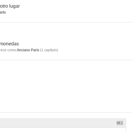
otro lugar
arto
ras
Manuela
Los camioneros
6.0
6.0
6.0
 monedas
rece como
Anciano París
(
1
capítulo
)
borradas
Lorca, muerte de un poeta
¡Biba la banda!
5.0
4.4
4.0