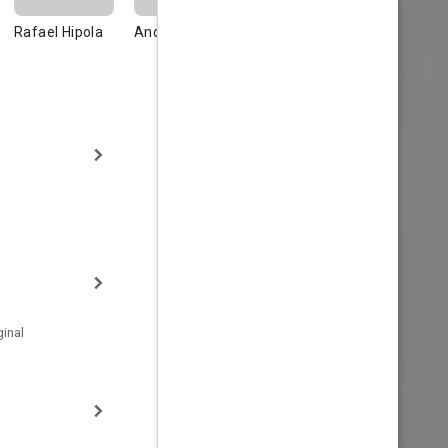
Rafael Hipola
Andrés del Río
María Salomé
Luis Porca
Urzúa
inal