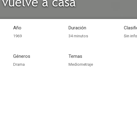
 vuelve a casa
Año
Duración
Clasif
1969
34 minutos
Sin inf
Géneros
Temas
Drama
Mediometraje