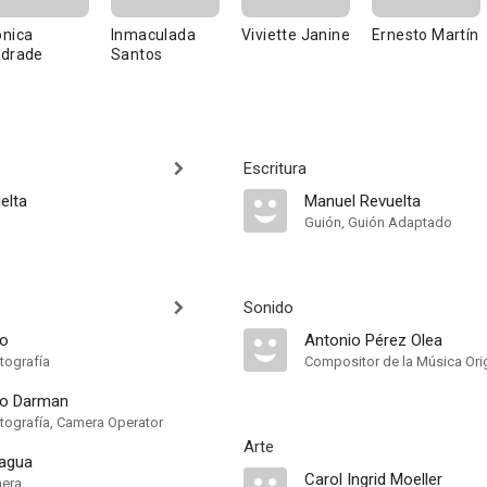
nica
Inmaculada
Viviette Janine
Ernesto Martín
drade
Santos
Escritura
elta
Manuel Revuelta
Guión, Guión Adaptado
Sonido
do
Antonio Pérez Olea
tografía
Compositor de la Música Orig
do Darman
otografía, Camera Operator
Arte
iagua
Carol Ingrid Moeller
mera