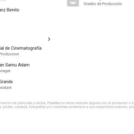
Diseño de Producción
anz Benito
ial de Cinematografía
Produccion
ban Samu Adam
anager
 Grande
sistant
ación de películas y series, PlayMax no tiene relación alguna con el productor o el d
, póster, carátula, fotografías y/o cubiertas pertenece a sus respectivos autores, pr