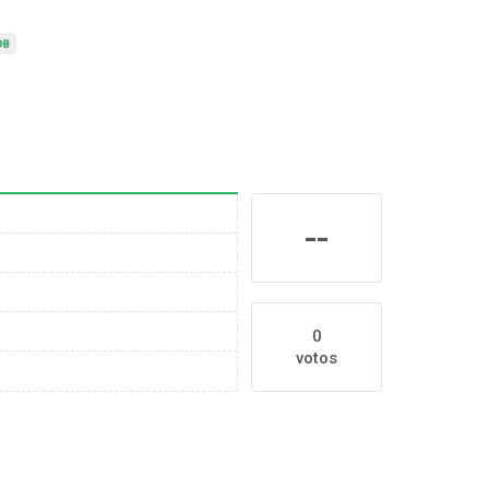
--
0
votos