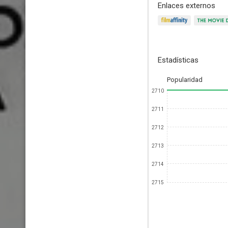
Enlaces externos
Estadísticas
Popularidad
2710
2711
2712
2713
2714
2715