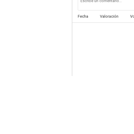
Fecha
Valoración
V
Una abuelita de antes de la guerra
6.0
Las huellas borradas
5.8