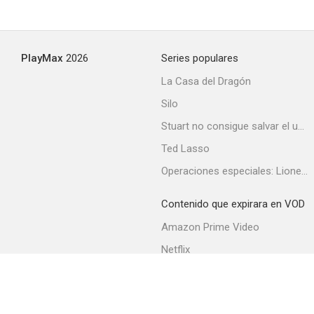
Viva/muera Don Juan Tenorio
PlayMax
2026
Series populares
--
La Casa del Dragón
Silo
Stuart no consigue salvar el universo
Ted Lasso
Operaciones especiales: Lioness
Contenido que expirara en VOD
El hombre de los hongos
Amazon Prime Video
--
Netflix
Filmin
Movistar+