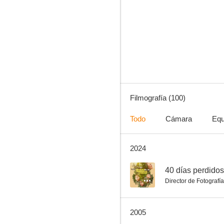
El gafe
7.5
Filmografía (100)
Todo
Cámara
Equ
2024
El primer divorcio
7.3
--
40 días perdidos
Director de Fotografía
2005