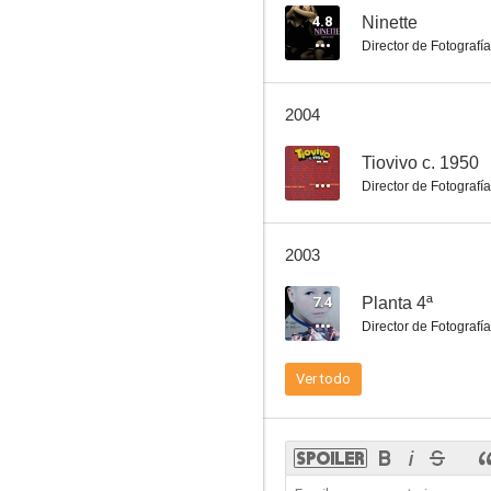
4.8
Ninette
Director de Fotografía
El abuelo
2004
6.7
--
Tiovivo c. 1950
Director de Fotografía
2003
7.4
Planta 4ª
Director de Fotografía
La llamaban la madrina
Ver todo
6.5