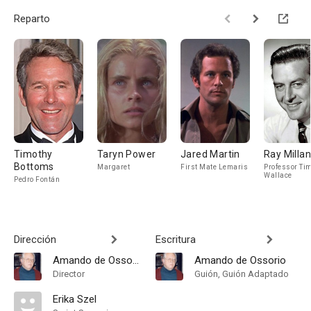
Reparto
Timothy
Taryn Power
Jared Martin
Ray Milla
Bottoms
Margaret
First Mate Lemaris
Professor Ti
Wallace
Pedro Fontán
Dirección
Escritura
Amando de Ossorio
Amando de Ossorio
Director
Guión, Guión Adaptado
Erika Szel