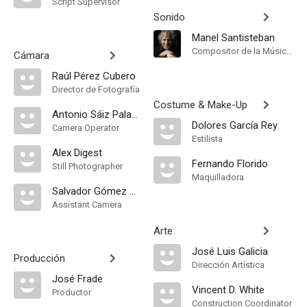
Script Supervisor
Sonido
Manel Santisteban
Compositor de la Música Original
Cámara
Raúl Pérez Cubero
Director de Fotografía
Costume & Make-Up
Antonio Sáiz Palazón
Dolores García Rey
Camera Operator
Estilista
Alex Digest
Fernando Florido
Still Photographer
Maquilladora
Salvador Gómez Calle
Assistant Camera
Arte
José Luis Galicia
Producción
Dirección Artística
José Frade
Vincent D. White
Productor
Construction Coordinator