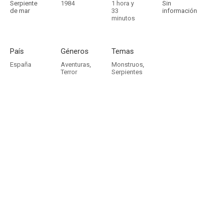
Serpiente
1984
1 hora y
Sin
de mar
33
información
minutos
País
Géneros
Temas
España
Aventuras
,
Monstruos
,
Terror
Serpientes