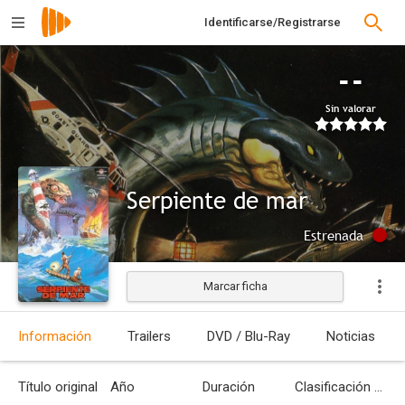
Identificarse/Registrarse
--
Sin valorar
Serpiente de mar
Estrenada
Marcar ficha
Información
Trailers
DVD / Blu-Ray
Noticias
Título original
Año
Duración
Clasificación por edades