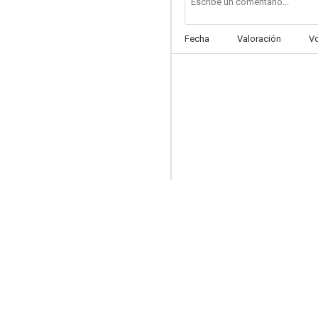
Fecha
Valoración
V
La máscara negra
6.3
Los fantasmas de Goya
6.0