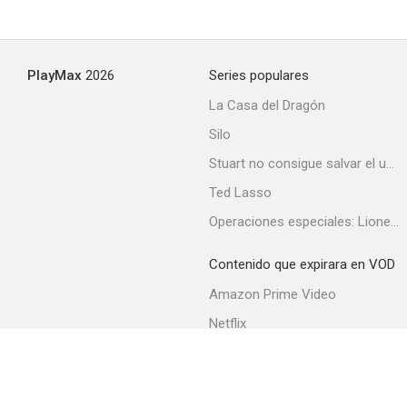
Lluvia de otoño
PlayMax
2026
Series populares
--
La Casa del Dragón
Silo
Stuart no consigue salvar el universo
Ted Lasso
Operaciones especiales: Lioness
Contenido que expirara en VOD
El hombre del traje marrón
Amazon Prime Video
--
Netflix
Filmin
Movistar+