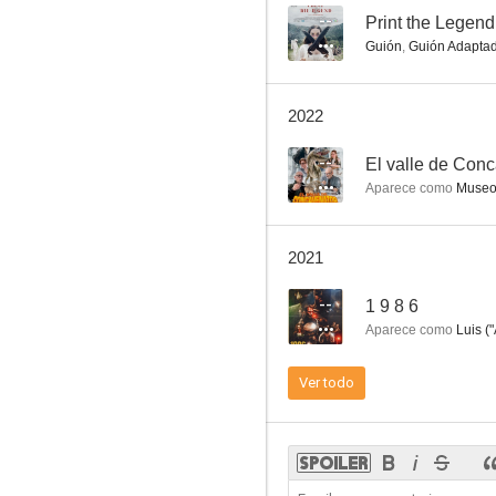
--
Print the Legend
Guión
,
Guión Adapta
Mil gritos tiene la noche
2022
6.7
--
El valle de Con
Aparece como
Museol
2021
--
1 9 8 6
Aparece como
Luis (
La llamaban la madrina
Ver todo
6.5