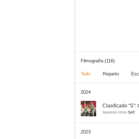
Hijo de Caín
8.0
Filmografía (116)
Todo
Reparto
Esc
2024
Aberraciones sexuales de una rubia caliente
7.1
--
Aparece como
Self
2023