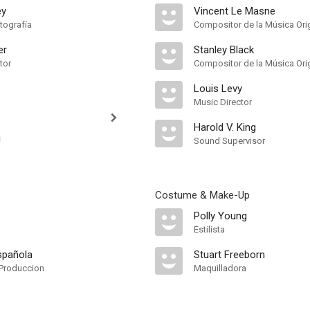
ey
Vincent Le Masne
tografía
Compositor de la Música Orig
er
Stanley Black
tor
Compositor de la Música Ori
Louis Levy
Music Director
Harold V. King
i
Sound Supervisor
Costume & Make-Up
Polly Young
Estilista
spañola
Stuart Freeborn
Produccion
Maquilladora