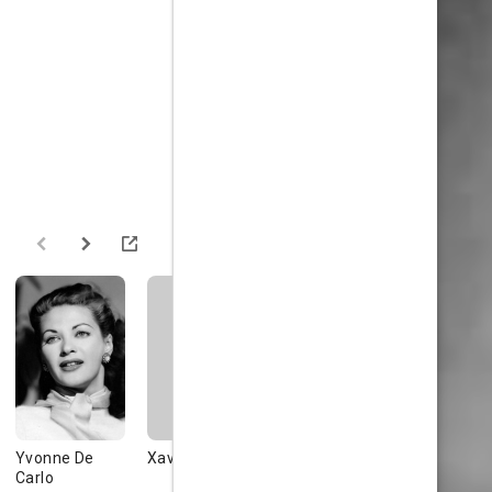
Yvonne De
Xavier Deluc
Marvin-Lee
Emma Suá
Carlo
Beukes