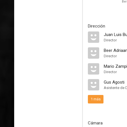
Ber
Dirección
Juan Luis B
Director
Beer Adriaa
Director
Mario Zamp
Director
Gus Agosti
Asistente de 
1 más
Cámara