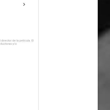
irector de la película. El
oductoras y/o