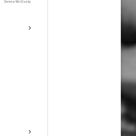
Serena McGlusky
Kevin