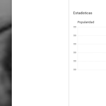
Estadísticas
Popularidad
???
???
???
???
???
???