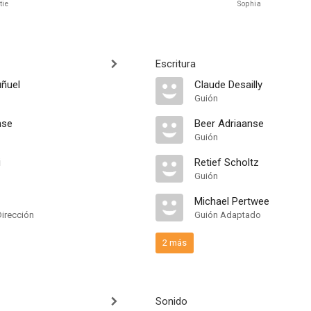
tie
Sophia
Escritura
uñuel
Claude Desailly
Guión
nse
Beer Adriaanse
Guión
i
Retief Scholtz
Guión
Michael Pertwee
Dirección
Guión Adaptado
2 más
Sonido