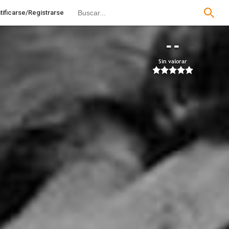
tificarse/Registrarse
--
Sin valorar