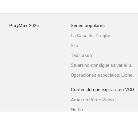
La ley de los sin ley
PlayMax
2026
Series populares
--
La Casa del Dragón
Silo
Ted Lasso
Stuart no consigue salvar el universo
Operaciones especiales: Lioness
Contenido que expirara en VOD
El virginiano
Amazon Prime Video
--
Netflix
Filmin
Movistar+