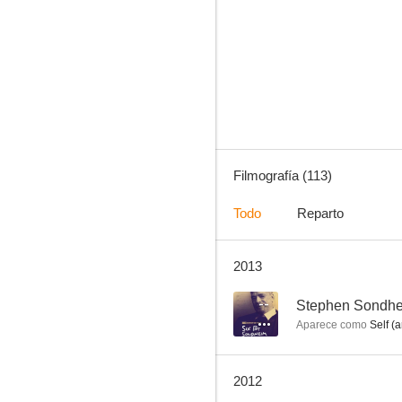
Bonanza
8.0
Filmografía (113)
Todo
Reparto
2013
Sigue soñando
6.5
--
Stephen Sondhe
Aparece como
Self (a
2012