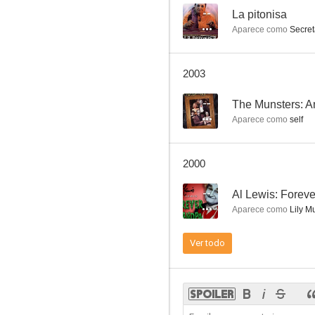
--
La pitonisa
Aparece como
Secret
El gran McLintock
2003
6.2
--
The Munsters: Am
Aparece como
self
2000
--
Al Lewis: Forev
Aparece como
Lily Mu
El abrazo de la muerte
Ver todo
5.7