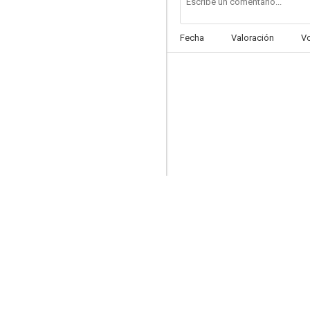
Fecha
Valoración
V
Oscar, ¡quita las manos!
5.3
Escóndete y tiembla
--